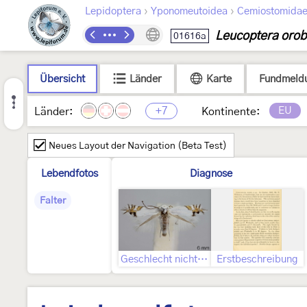
›
›
Lepidoptera
Yponomeutoidea
Cemiostomida
Leucoptera orob
01616a
Übersicht
Länder
Karte
Fundmeld
+7
EU
Länder:
Kontinente:
Neues Layout der Navigation (Beta Test)
Lebendfotos
Diagnose
Falter
Geschlecht nicht bestimmt
Erstbeschreibung