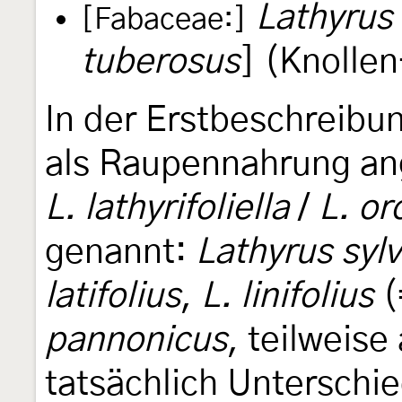
Lathyrus
[Fabaceae:]
tuberosus
] (Knolle
In der Erstbeschreibu
als Raupennahrung ang
L. lathyrifoliella
/
L. or
genannt:
Lathyrus sylv
latifolius
,
L. linifolius
(
pannonicus
, teilweis
tatsächlich Unterschie