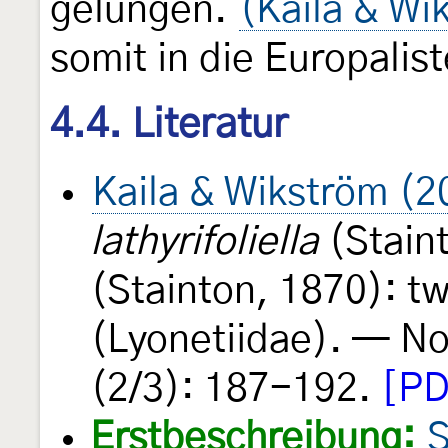
gelungen.
(Kaila & Wi
somit in die Europali
4.4. Literatur
Kaila & Wikström (2
lathyrifoliella
(Stain
(Stainton, 1870): tw
(Lyonetiidae). — No
(2/3): 187-192.
[PD
Erstbeschreibung:
S