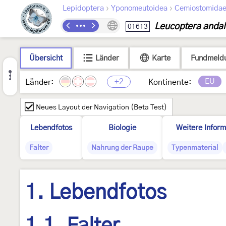
›
›
Lepidoptera
Yponomeutoidea
Cemiostomida
Leucoptera andal
01613
Übersicht
Länder
Karte
Fundmeld
+2
EU
Länder:
Kontinente:
Neues Layout der Navigation (Beta Test)
Lebendfotos
Biologie
Weitere Inform
Falter
Nahrung der Raupe
Typenmaterial
1. Lebendfotos