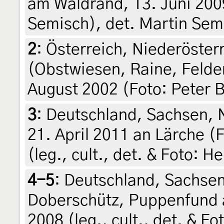
am Waldrand, 13. Juni 2009
Semisch), det. Martin Semi
2
:
Österreich, Niederösterr
(Obstwiesen, Raine, Felde
August 2002 (Foto: Peter 
3
:
Deutschland, Sachsen, 
21. April 2011 an Lärche (F
(leg., cult., det. & Foto: H
4-5
:
Deutschland, Sachsen
Doberschütz, Puppenfund a
2008 (leg., cult., det. & F