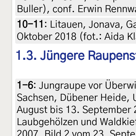
Buller), conf. Erwin Rennw
10-11
:
Litauen, Jonava, Ga
Oktober 2018 (fot.: Aida K
1.3. Jüngere Raupens
1-6
:
Jungraupe vor Überwi
Sachsen, Dübener Heide, 
August bis 13. September 
Laubgehölzen und Waldkief
2007, Bild 2 vom 23. Sept