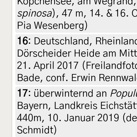
Köpchensee, am Wegrand, 
spinosa
), 47 m, 14. & 16. 
Pia Wesenberg)
16
:
Deutschland, Rheinlan
Dörscheider Heide am Mitt
21. April 2017 (Freilandfo
Bade, conf. Erwin Rennwa
17
:
überwinternd an
Popul
Bayern, Landkreis Eichstät
440m, 10. Januar 2019 (det
Schmidt)