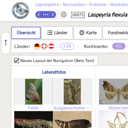
›
›
›
Lepidoptera
Noctuoidea
Erebidae
Boletobi
Laspeyria flexula
08975
Übersicht
Länder
Karte
Fundmeld
+39
EU
Länder:
Kontinente:
Neues Layout der Navigation (Beta Test)
Lebendfotos
Falter
Ausgewachsene Raupe
Männche