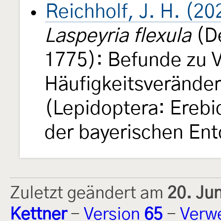
Reichholf, J. H. (20
Laspeyria flexula
(De
1775): Befunde zu
Häufigkeitsverände
(Lepidoptera: Erebi
der bayerischen En
Zuletzt geändert am
20. Ju
Kettner
-
Version
65
-
Verw