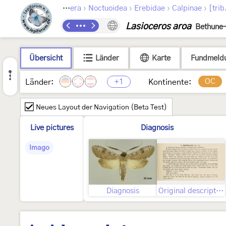
›
›
›
›
Lepidoptera
Noctuoidea
Erebidae
Calpinae
[trib
Lasioceros aroa
Bethune-
Übersicht
Länder
Karte
Fundmeld
+1
OC
Länder:
Kontinente:
Neues Layout der Navigation (Beta Test)
Live pictures
Diagnosis
Imago
Diagnosis
Original description