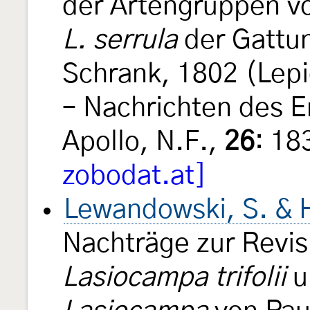
der Artengruppen 
L. serrula
der Gattu
Schrank, 1802 (Lep
– Nachrichten des 
Apollo, N.F.,
26
: 18
zobodat.at]
Lewandowski, S. & H
Nachträge zur Revis
Lasiocampa trifolii
u