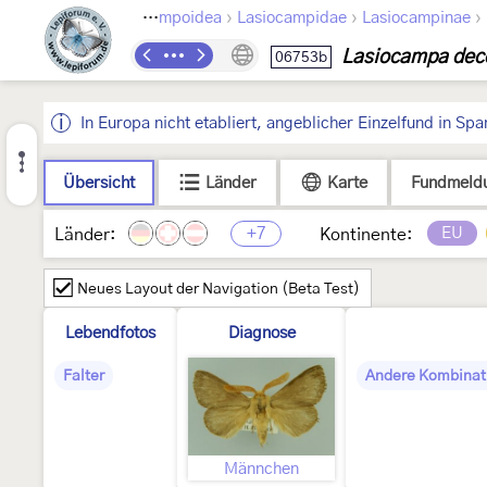
›
›
›
›
Lepidoptera
Lasiocampoidea
Lasiocampidae
Lasiocampinae
Lasiocampa dec
06753b
In Europa nicht etabliert, angeblicher Einzelfund in 
Übersicht
Länder
Karte
Fundmeld
+7
EU
Länder:
Kontinente:
Neues Layout der Navigation (Beta Test)
Lebendfotos
Diagnose
Falter
Andere Kombinat
Männchen