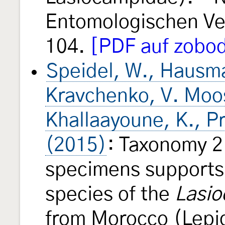
Entomologischen Ver
104.
[PDF auf zobod
Speidel, W., Hausma
Kravchenko, V. Moose
Khallaayoune, K., P
(2015)
: Taxonomy 2
specimens supports 
species of the
Lasio
from Morocco (Lepi