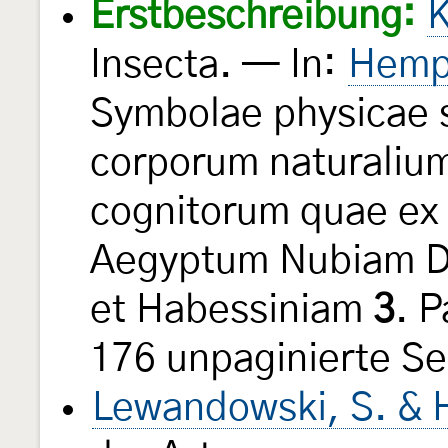
Erstbeschreibung:
K
Insecta. — In:
Hempi
Symbolae physicae s
corporum naturaliu
cognitorum quae ex 
Aegyptum Nubiam D
et Habessiniam
3
. P
176 unpaginierte Sei
Lewandowski, S. & H