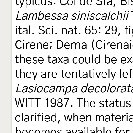
typicus: Col de Sfa, Bi
Lambessa siniscalchii
ital. Sci. nat. 65: 29, 
Cirene; Derna (Cirenai
these taxa could be e
they are tentatively le
Lasiocampa decolorat
WITT 1987. The status 
clarified, when materia
becomes available for 