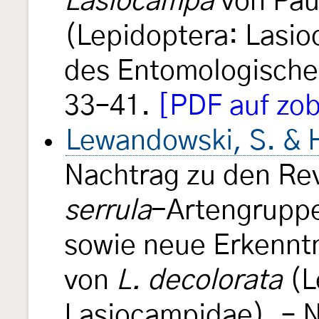
Lasiocampa
von Pau
(Lepidoptera: Lasio
des Entomologischen
33–41.
[PDF auf zob
Lewandowski, S. & H
Nachtrag zu den Re
serrula
-Artengrupp
sowie neue Erkennt
von
L. decolorata
(L
Lasiocampidae). – 