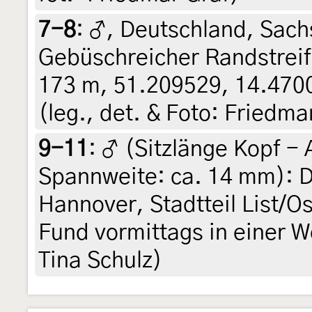
7-8
:
♂, Deutschland, Sach
Gebüschreicher Randstrei
173 m, 51.209529, 14.4700
(leg., det. & Foto: Friedma
9-11
:
♂ (Sitzlänge Kopf -
Spannweite: ca. 14 mm): 
Hannover, Stadtteil List/O
Fund vormittags in einer W
Tina Schulz)