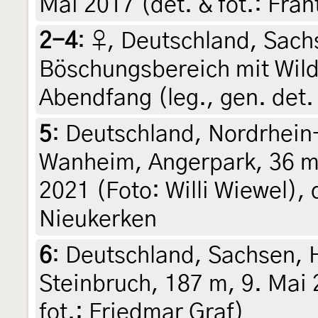
Mai 2017 (det. & fot.: Fran
2-4
:
♀, Deutschland, Sachs
Böschungsbereich mit Wild
Abendfang (leg., gen. det. 
5
:
Deutschland, Nordrhein
Wanheim, Angerpark, 36 m
2021 (Foto: Willi Wiewel), 
Nieukerken
6
:
Deutschland, Sachsen, 
Steinbruch, 187 m, 9. Mai 
fot.: Friedmar Graf)