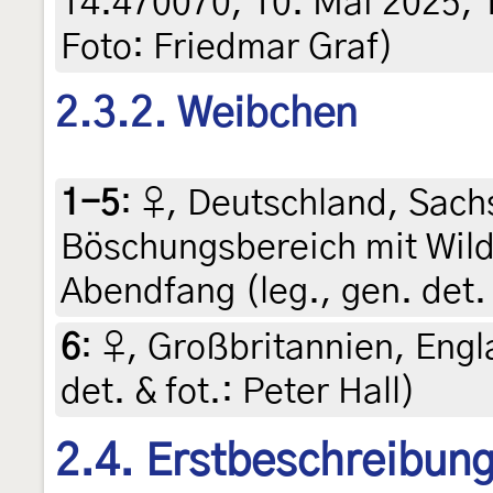
14.470070, 10. Mai 2025, 
Foto: Friedmar Graf)
2.3.2. Weibchen
1-5
:
♀, Deutschland, Sachs
Böschungsbereich mit Wild
Abendfang (leg., gen. det. 
6
:
♀, Großbritannien, Engl
det. & fot.: Peter Hall)
2.4. Erstbeschreibun