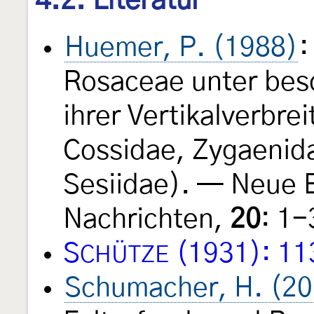
4.2. Literatur
Huemer, P. (1988)
:
Rosaceae unter bes
ihrer Vertikalverbre
Cossidae, Zygaenid
Sesiidae). — Neue 
Nachrichten,
20
: 1
S
(1931): 11
CHÜTZE
Schumacher, H. (20