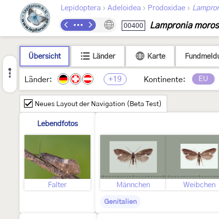
›
›
›
Lepidoptera
Adeloidea
Prodoxidae
Lampron
Lampronia moro
00400
Übersicht
Länder
Karte
Fundmeld
+19
EU
Länder:
Kontinente:
Neues Layout der Navigation (Beta Test)
Lebendfotos
Falter
Männchen
Weibchen
Genitalien