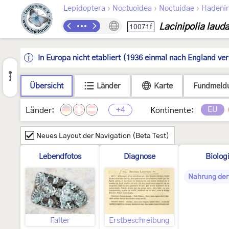
›
›
›
Lepidoptera
Noctuoidea
Noctuidae
Hadeni
Lacinipolia lauda
10071f
In Europa nicht etabliert (1936 einmal nach England ve
Übersicht
Länder
Karte
Fundmeld
+4
EU
Länder:
Kontinente:
Neues Layout der Navigation (Beta Test)
Lebendfotos
Diagnose
Biolog
Nahrung der
Falter
Erstbeschreibung