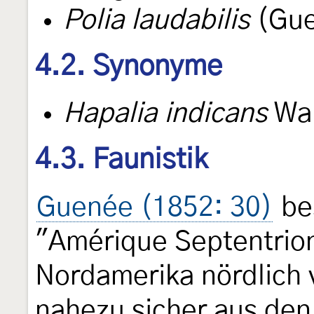
Polia laudabilis
(Gue
4.2. Synonyme
Hapalia indicans
Wal
4.3. Faunistik
Guenée (1852: 30)
bes
"Amérique Septentrion
Nordamerika nördlich 
nahezu sicher aus den