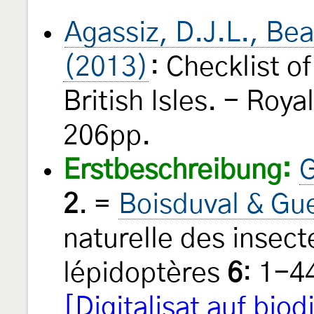
Agassiz, D.J.L., Be
(2013)
: Checklist o
British Isles. - Roy
206pp.
Erstbeschreibung:
G
2
. =
Boisduval & Gu
naturelle des insect
lépidoptères
6
: 1-4
[Digitalisat auf biod