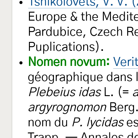
Tshikolovets, V. V. 
Europe & the Medite
Pardubice, Czech Re
Puplications).
Nomen novum:
Veri
géographique dans l
Plebeius idas
L. (=
argyrognomon
Berg.
nom du
P. lycidas
es
Trapp. — Annales de