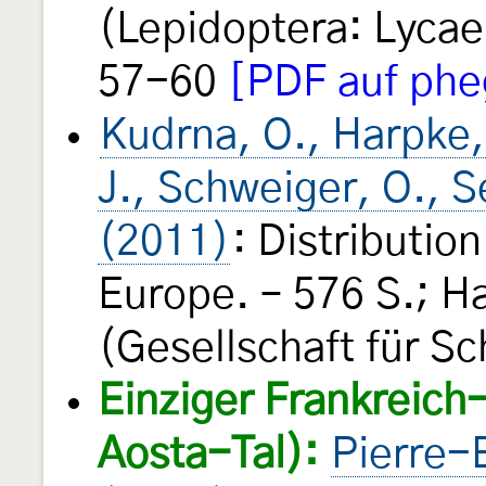
(Lepidoptera: Lyca
57-60
[PDF auf phe
Kudrna, O., Harpke, 
J., Schweiger, O., S
(2011)
: Distribution
Europe. – 576 S.; Ha
(Gesellschaft für Sc
Einziger Frankreic
Aosta-Tal):
Pierre-B