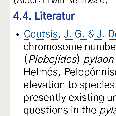
(Autor: Erwin Rennwald)
4.4. Literatur
Coutsis, J. G. & J. 
chromosome number
(
Plebejides
)
pylaon
Helmós, Pelopónniso
elevation to species
presently existing 
questions in the
pyl