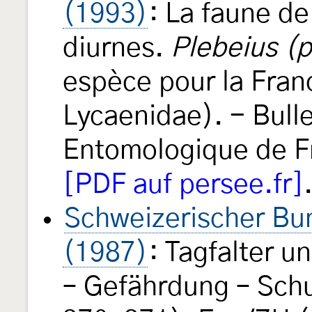
(1993)
: La faune d
diurnes.
Plebeius (p
espèce pour la Fran
Lycaenidae). - Bulle
Entomologique de F
[PDF auf persee.fr]
Schweizerischer Bun
(1987)
: Tagfalter 
– Gefährdung – Schu