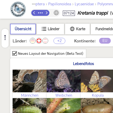
›
›
›
Lepidoptera
Papilionoidea
Lycaenidae
Polyomm
Kretania trappi
07124
(
Übersicht
Länder
Karte
Fundmeld
+2
EU
Länder:
Kontinente:
Neues Layout der Navigation (Beta Test)
Lebendfotos
Männchen
Weibchen
Kopula