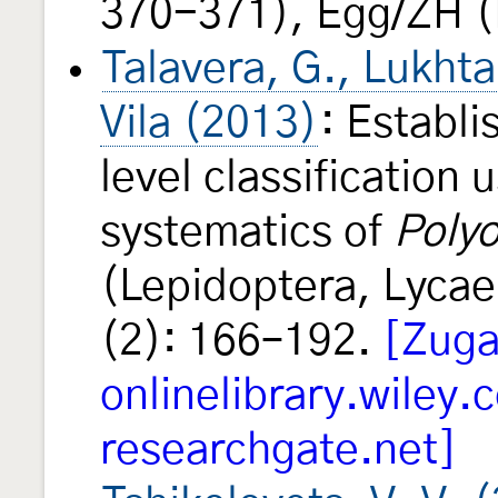
370-371), Egg/ZH (
Talavera, G., Lukhta
Vila (2013)
: Establi
level classification 
systematics of
Poly
(Lepidoptera, Lycae
(2): 166–192.
[Zuga
onlinelibrary.wiley.
researchgate.net]