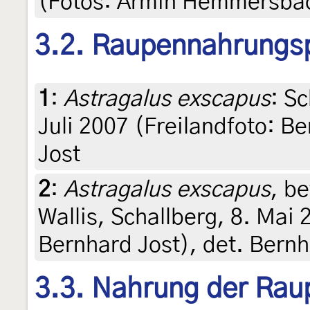
(Fotos: Armin Hemmersba
3.2. Raupennahrungs
1
:
Astragalus exscapus
: Sc
Juli 2007 (Freilandfoto: B
Jost
2
:
Astragalus exscapus
, b
Wallis, Schallberg, 8. Mai 
Bernhard Jost), det. Bernh
3.3. Nahrung der Rau