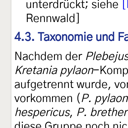
unterdrückt; siehe
[
Rennwald]
4.3. Taxonomie und Fa
Nachdem der
Plebejus
Kretania pylaon
-Kompl
aufgetrennt wurde, vo
vorkommen (
P. pylaon
hespericus
,
P. brether
diese Gruppe noch nic