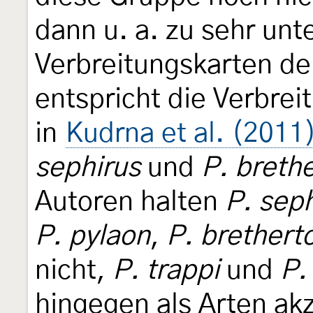
dann u. a. zu sehr unt
Verbreitungskarten de
entspricht die Verbrei
in
Kudrna et al. (2011
sephirus
und
P. brethe
Autoren halten
P. sep
P. pylaon
,
P. brethert
nicht,
P. trappi
und
P.
hingegen als Arten akz