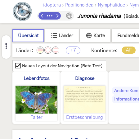
›
›
›
Lepidoptera
Papilionoidea
Nymphalidae
Nym
Junonia rhadama
(Boisdu
Übersicht
Länder
Karte
Fundmeld
+7
AF
Länder:
Kontinente:
Neues Layout der Navigation (Beta Test)
Lebendfotos
Diagnose
Andere Kom
Information
Falter
Erstbeschreibung