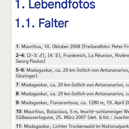
1. Lebendfotos
1.1. Falter
1
:
Mauritius, 10. Oktober 2008 (Freilandfoto: Peter Fr
2-4
: (2-3:
♂
), (4:
♀
),
Frankreich, La Réunion, Rivièr
Georg Paulus)
5-6
:
Madagaskar, ca. 20 km östlich von Antananarivo, 
Ginzinger)
7
:
Madagaskar, ca. 20 km östlich von Antananarivo, ca.
8
:
Madagaskar, ca. 20 km östlich von Antananarivo, ca.
9
:
Madagaskar, Fianarantsoa, ca. 1280 m, 19. April 20
10
:
Mauritius, Balaclava, 5 m, feucht-schlammiger W
Süßwasserlagune, 25. März 2007 (det. & fot.: Joachim
11
:
Madagaskar, Lichter Trockenwald im Nationalpark 