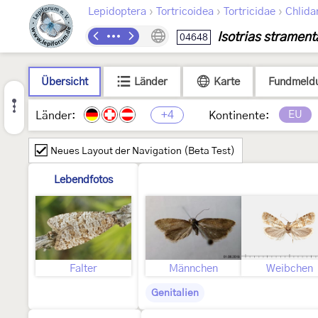
›
›
›
Lepidoptera
Tortricoidea
Tortricidae
Chlida
Isotrias stramen
04648
Übersicht
Länder
Karte
Fundmeld
+4
EU
Länder:
Kontinente:
Neues Layout der Navigation (Beta Test)
Lebendfotos
Falter
Männchen
Weibchen
Genitalien