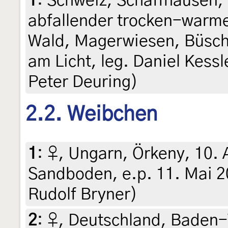
1
:
Schweiz, Schaffhausen,
abfallender trocken-warme
Wald, Magerwiesen, Büsche
am Licht, leg. Daniel Kessl
Peter Deuring)
2.2. Weibchen
1
:
♀, Ungarn, Örkeny, 10. 
Sandboden, e.p. 11. Mai 20
Rudolf Bryner)
2
:
♀, Deutschland, Baden