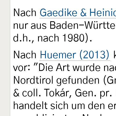
Nach
Gaedike & Heini
nur aus Baden-Württe
d.h., nach 1980).
Nach
Huemer (2013)
k
vor: "Die Art wurde nach
Nordtirol gefunden (G
& coll. Tokár, Gen. pr
handelt sich um den e