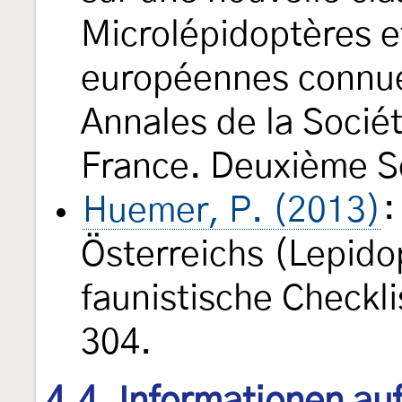
Microlépidoptères e
européennes connue
Annales de la Socié
France. Deuxième S
Huemer, P. (2013)
:
Österreichs (Lepido
faunistische Checkl
304.
4.4. Informationen au