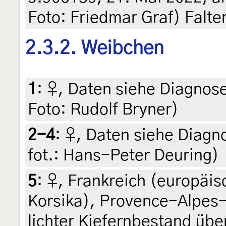
Foto: Friedmar Graf) Falte
2.3.2. Weibchen
1
:
♀, Daten siehe Diagnoseb
Foto: Rudolf Bryner)
2-4
:
♀, Daten siehe Diagno
fot.: Hans-Peter Deuring)
5
:
♀, Frankreich (europäis
Korsika), Provence-Alpes-
lichter Kiefernbestand übe