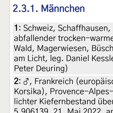
2.3.1. Männchen
1
:
Schweiz, Schaffhausen,
abfallender trocken-warme
Wald, Magerwiesen, Büsche
am Licht, leg. Daniel Kessl
Peter Deuring)
2
:
♂, Frankreich (europäis
Korsika), Provence-Alpes-
lichter Kiefernbestand übe
5.906139, 21. Mai 2022, am