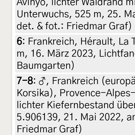
Avinyó, lichter Waldrand m
Unterwuchs, 525 m, 25. Mai
det. & fot.: Friedmar Graf)
6
:
Frankreich, Hérault, La
m, 16. März 2023, Lichtfan
Baumgarten)
7-8
:
♂, Frankreich (europä
Korsika), Provence-Alpes-
lichter Kiefernbestand übe
5.906139, 21. Mai 2022, am 
Friedmar Graf)