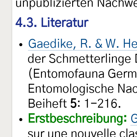
unpublizierten Nachwe
4.3. Literatur
Gaedike, R. & W. He
der Schmetterlinge
(Entomofauna Germ
Entomologische Nac
Beiheft
5
: 1-216.
Erstbeschreibung:
G
sur une nouvelle cla