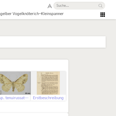
sgelber Vogelknöterich-Kleinspanner
Ssp. tenuirussata ♀
Erstbeschreibung