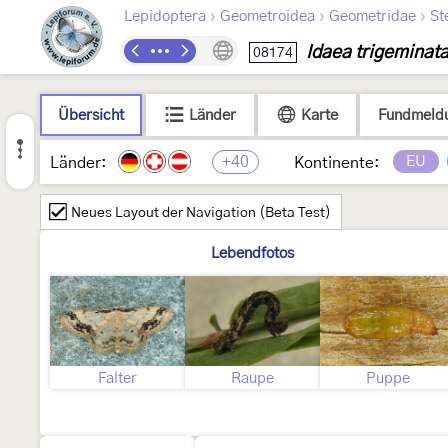
›
›
›
Lepidoptera
Geometroidea
Geometridae
St
Idaea trigeminat
08174
Übersicht
Länder
Karte
Fundmeld
+40
EU
Länder:
Kontinente:
Neues Layout der Navigation (Beta Test)
Lebendfotos
Falter
Raupe
Puppe