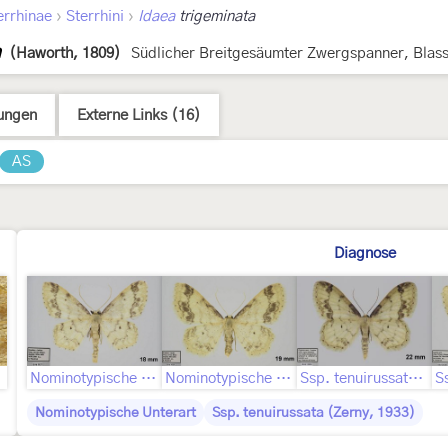
›
›
errhinae
Sterrhini
Idaea
trigeminata
a
(Haworth, 1809)
Südlicher Breitgesäumter Zwergspanner, Blas
ungen
Externe Links (16)
AS
Diagnose
Nominotypische Unterart ♂
Nominotypische Unterart ♀
Ssp. tenuirussata ♂
Nominotypische Unterart
Ssp. tenuirussata (Zerny, 1933)