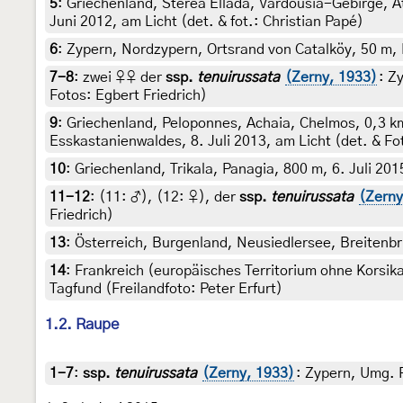
5
:
Griechenland, Sterea Ellada, Vardousia-Gebirge, A
Juni 2012, am Licht (det. & fot.: Christian Papé)
6
:
Zypern, Nordzypern, Ortsrand von Catalköy, 50 m, M
7-8
:
zwei ♀♀ der
ssp.
tenuirussata
(Zerny, 1933)
: Z
Fotos: Egbert Friedrich)
9
:
Griechenland, Peloponnes, Achaia, Chelmos, 0,3 k
Esskastanienwaldes, 8. Juli 2013, am Licht (det. & Fo
10
:
Griechenland, Trikala, Panagia, 800 m, 6. Juli 2015
11-12
: (11:
♂
), (12:
♀
),
der
ssp.
tenuirussata
(Zerny
Friedrich)
13
:
Österreich, Burgenland, Neusiedlersee, Breitenbr
14
:
Frankreich (europäisches Territorium ohne Korsik
Tagfund (Freilandfoto: Peter Erfurt)
1.2. Raupe
1-7
:
ssp.
tenuirussata
(Zerny, 1933)
: Zypern, Umg. P