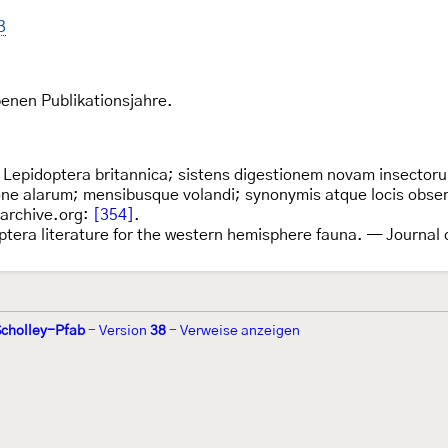
3
nen Publikationsjahre.
: Lepidoptera britannica; sistens digestionem novam insector
e alarum; mensibusque volandi; synonymis atque locis observ
.archive.org:
[354]
.
ptera literature for the western hemisphere fauna. — Journal 
Scholley-Pfab
-
Version
38
-
Verweise anzeigen