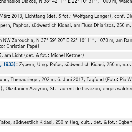
thanasios Diakos, N 38° 42’ 1’’ E 22° 10’ 31’’, 1000 m, Wald
ärz 2013, Lichtfang (det. & fot.: Wolfgang Langer), conf. Die
ypern, Paphos, südwestlich Kidasi, am Fluss Dhiarizos, 250 m,
m NW Zarouchla, N 37° 59' 20" E 22° 16' 11", 1070 m, am Ra
to: Christian Papé)
, am Licht (det. & fot.: Michel Kettner)
, 1933)
: Zypern, Umg. Pafos, südwestlich Kidasi, 250 m, e.o. 2
unn, Thenauriegel, 202 m, 6. Juni 2017, Tagfund (Foto: Pia 
a), Okzitanien Aveyron, St. Laurent de Levezou, enges waldre
afos, südwestlich Kidasi, 250 m (leg, cult., det. & fot.: Egber