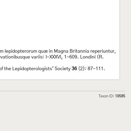
um lepidopterorum quæ in Magna Britannia reperiuntur,
ationibusque variis: I-XXXVI, 1-609. Londini (R.
of the Lepidopterologists' Society
36
(2): 87-111.
Taxon ID:
19585