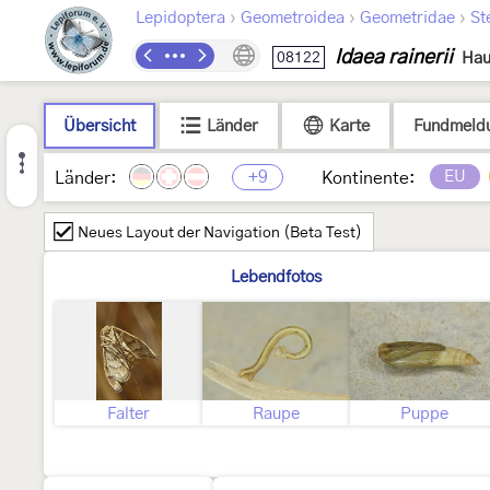
›
›
›
Lepidoptera
Geometroidea
Geometridae
St
Idaea rainerii
08122
Hau
Übersicht
Länder
Karte
Fundmeld
+9
EU
Länder:
Kontinente:
Neues Layout der Navigation (Beta Test)
Lebendfotos
Falter
Raupe
Puppe