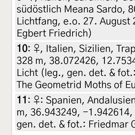
südöstlich Meana Sardo, 8
Lichtfang, e.o. 27. August 2
Egbert Friedrich)
10
:
♀, Italien, Sizilien, T
328 m, 38.072426, 12.753
Licht (leg., gen. det. & fot
The Geometrid Moths of Eu
11
:
♀: Spanien, Andalusie
m, 36.943249, -1.942614, 7
gen. det. & fot.: Friedmar 