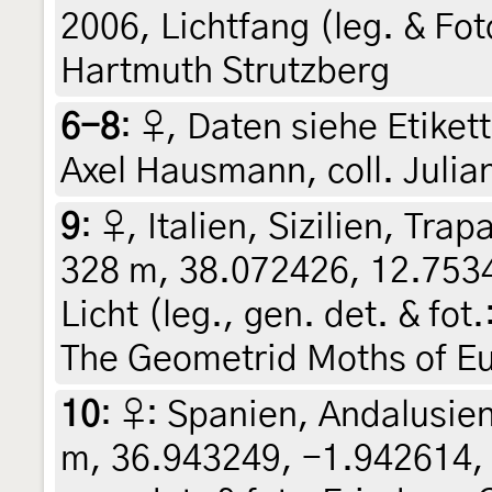
2006, Lichtfang (leg. & Fot
Hartmuth Strutzberg
6-8
:
♀, Daten siehe Etikett
Axel Hausmann, coll. Julia
9
:
♀, Italien, Sizilien, Tr
328 m, 38.072426, 12.753
Licht (leg., gen. det. & fot
The Geometrid Moths of Eu
10
:
♀: Spanien, Andalusie
m, 36.943249, -1.942614, 7