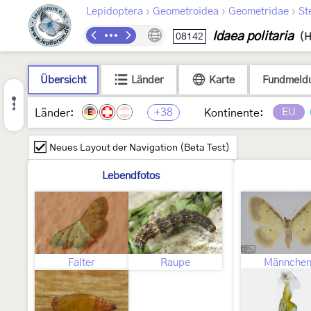
›
›
›
Lepidoptera
Geometroidea
Geometridae
St
Idaea politaria
08142
(H
Übersicht
Länder
Karte
Fundmeld
+38
EU
Länder:
Kontinente:
E
Neues Layout der Navigation (Beta Test)
Lebendfotos
Falter
Raupe
Männche