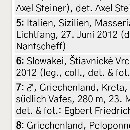
Axel Steiner), det. Axel Ste
5
:
Italien, Sizilien, Masser
Lichtfang, 27. Juni 2012 (d
Nantscheff)
6
:
Slowakei, Štiavnické Vrc
2012 (leg., coll., det. & fo
7
:
♂, Griechenland, Kreta,
südlich Vafes, 280 m, 23. M
det. & fot.: Egbert Friedric
8
:
Griechenland, Peloponne