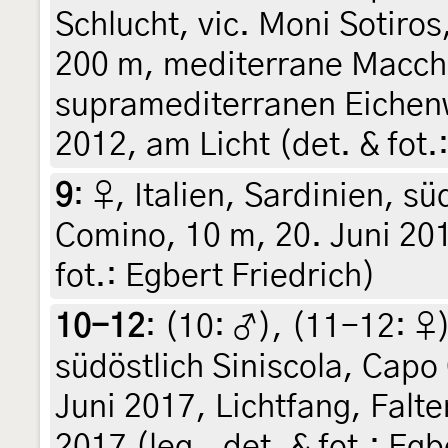
Schlucht, vic. Moni Sotiros
200 m, mediterrane Macchi
supramediterranen Eichenw
2012, am Licht (det. & fot.
9
:
♀, Italien, Sardinien, sü
Comino, 10 m, 20. Juni 2017
fot.: Egbert Friedrich)
10-12
: (10:
♂
), (11-12:
♀
südöstlich Siniscola, Cap
Juni 2017, Lichtfang, Falt
2017 (leg., det. & fot.: Egb