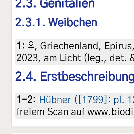
2.3. Genitalien
2.3.1. Weibchen
1
:
♀, Griechenland, Epirus,
2023, am Licht (leg., det. 
2.4. Erstbeschreibun
1-2
:
Hübner ([1799]: pl. 12
freiem Scan auf www.biodiv