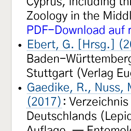
Cyprus, including t
Zoology in the Midd
PDF-Download auf r
Ebert, G. [Hrsg.] (
Baden-Württembergs
Stuttgart (Verlag E
Gaedike, R., Nuss, M
(2017)
: Verzeichnis
Deutschlands (Lepid
Auflage. — Entomol