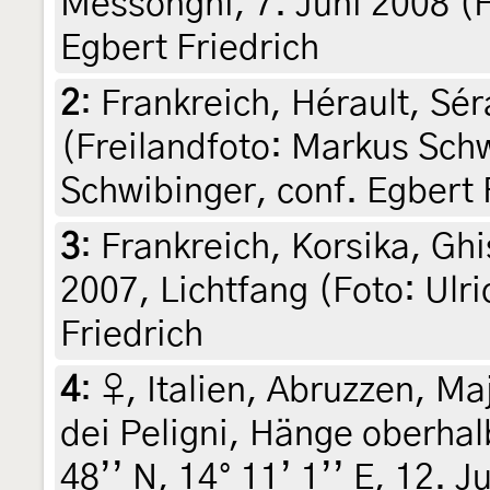
Messonghi, 7. Juni 2008 (
Egbert Friedrich
2
:
Frankreich, Hérault, Sér
(Freilandfoto: Markus Sch
Schwibinger, conf. Egbert 
3
:
Frankreich, Korsika, Ghi
2007, Lichtfang (Foto: Ulri
Friedrich
4
:
♀, Italien, Abruzzen, Maj
dei Peligni, Hänge oberhal
48’’ N, 14° 11’ 1’’ E, 12. 