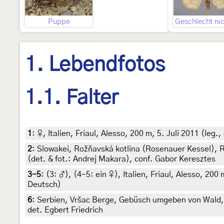
Puppe
1. Lebendfotos
1.1. Falter
1
:
♀, Italien, Friaul, Alesso, 200 m, 5. Juli 2011 (leg
2
:
Slowakei, Rožňavská kotlina (Rosenauer Kessel), R
(det. & fot.: Andrej Makara), conf. Gabor Keresztes
3-5
: (3:
♂
), (4-5:
ein ♀
),
Italien, Friaul, Alesso, 200
Deutsch)
6
:
Serbien, Vršac Berge, Gebüsch umgeben von Wald, 9
det. Egbert Friedrich