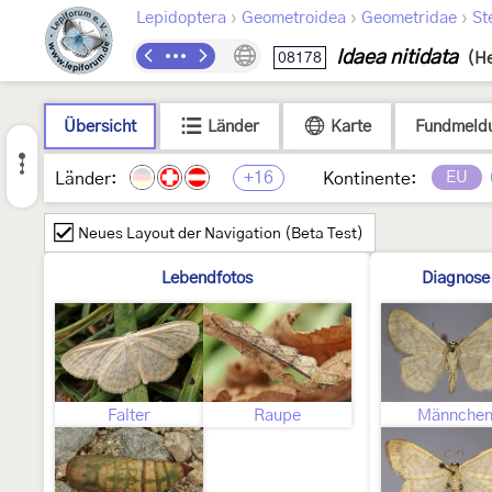
›
›
›
Lepidoptera
Geometroidea
Geometridae
St
Idaea nitidata
08178
(He
Übersicht
Länder
Karte
Fundmeld
+16
EU
Länder:
Kontinente:
Neues Layout der Navigation (Beta Test)
Lebendfotos
Diagnose
Falter
Raupe
Männche