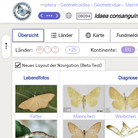
›
›
›
Lepidoptera
Geometroidea
Geometridae
Sterrh
Idaea consanguin
08094
Übersicht
Länder
Karte
Fundmeld
+25
EU
Länder:
Kontinente:
Neues Layout der Navigation (Beta Test)
Lebendfotos
Diagnose
Falter
Männchen
Weibchen