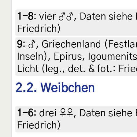
1-8
:
vier ♂♂, Daten siehe E
Friedrich)
9
:
♂, Griechenland (Festla
Inseln), Epirus, Igoumenit
Licht (leg., det. & fot.: Fr
2.2. Weibchen
1-6
:
drei ♀♀, Daten siehe E
Friedrich)