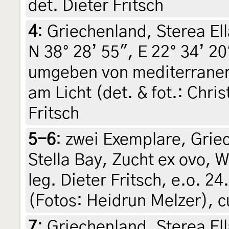
det. Dieter Fritsch
4
:
Griechenland, Sterea El
N 38° 28’ 55", E 22° 34’ 2
umgeben von mediterraner 
am Licht (det. & fot.: Chri
Fritsch
5-6
:
zwei Exemplare, Grie
Stella Bay, Zucht ex ovo, 
leg. Dieter Fritsch, e.o. 2
(Fotos: Heidrun Melzer), cu
7
:
Griechenland, Sterea El