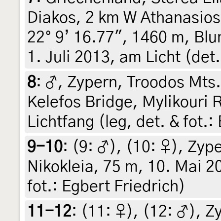
Diakos, 2 km W Athanasios 
22° 9’ 16.77", 1460 m, Bl
1. Juli 2013, am Licht (det
8
:
♂, Zypern, Troodos Mts.,
Kelefos Bridge, Mylikouri 
Lichtfang (leg, det. & fot.:
9-10
: (9:
♂
), (10:
♀
),
Zype
Nikokleia, 75 m, 10. Mai 20
fot.: Egbert Friedrich)
11-12
: (11:
♀
), (12:
♂
),
Zy