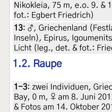
Nikokleia, 75 m, e.o. 9. & 
fot.: Egbert Friedrich)
13
:
♂, Griechenland (Fest
Inseln), Epirus, Igoumenit
Licht (leg., det. & fot.: Fr
1.2. Raupe
1-3
:
zwei Individuen, Grie
Bay, 0 m, ♀ am 8. Juni 2012
& Fotos am 14. Oktober 201