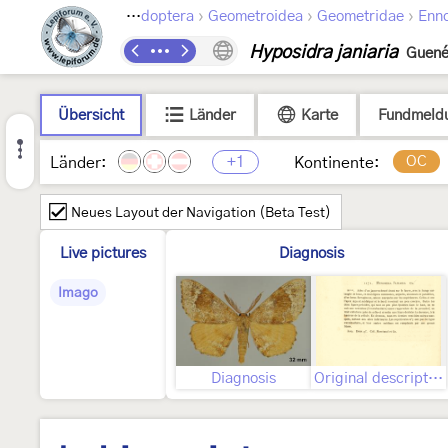
›
›
›
Lepidoptera
Geometroidea
Geometridae
Enn
Hyposidra janiaria
Guené
Übersicht
Länder
Karte
Fundmeld
+1
OC
Länder:
Kontinente:
Neues Layout der Navigation (Beta Test)
Live pictures
Diagnosis
Imago
Diagnosis
Original description