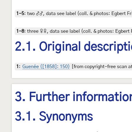
1-5
:
two ♂♂, data see label (coll. & photos: Egbert Fr
1-8
:
three ♀♀, data see label (coll. & photos: Egbert 
2.1. Original descript
1
:
Guenée ([1858]: 150)
[from copyright-free scan at
3. Further informatio
3.1. Synonyms