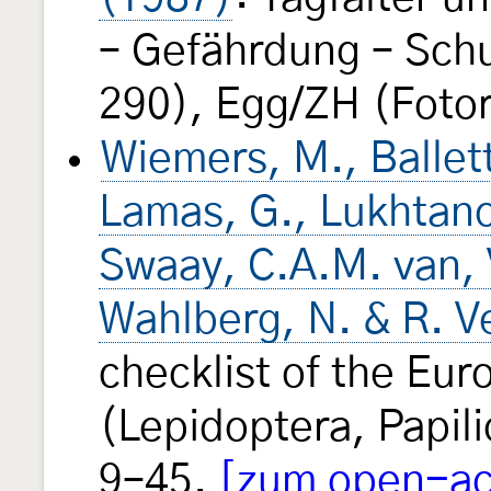
– Gefährdung – Schu
290), Egg/ZH (Fotor
Wiemers, M., Balletto
Lamas, G., Lukhtano
Swaay, C.A.M. van, V
Wahlberg, N. & R. V
checklist of the Eur
(Lepidoptera, Papi
9–45.
[zum open-acc