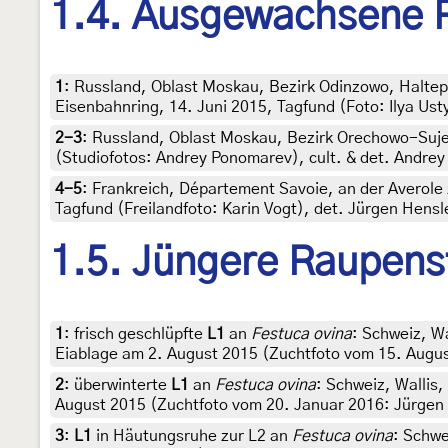
1.4. Ausgewachsene 
1
:
Russland, Oblast Moskau, Bezirk Odinzowo, Halte
Eisenbahnring, 14. Juni 2015, Tagfund (Foto: Ilya Ust
2-3
:
Russland, Oblast Moskau, Bezirk Orechowo-Sujew
(Studiofotos: Andrey Ponomarev), cult. & det. Andre
4-5
:
Frankreich, Département Savoie, an der Averole
Tagfund (Freilandfoto: Karin Vogt), det. Jürgen Hensl
1.5. Jüngere Raupens
1
:
frisch geschlüpfte
L1
an
Festuca ovina
: Schweiz, Wa
Eiablage am 2. August 2015 (Zuchtfoto vom 15. Augus
2
:
überwinterte
L1
an
Festuca ovina
: Schweiz, Wallis,
August 2015 (Zuchtfoto vom 20. Januar 2016: Jürgen 
3
:
L1
in Häutungsruhe zur L2 an
Festuca ovina
: Schwe