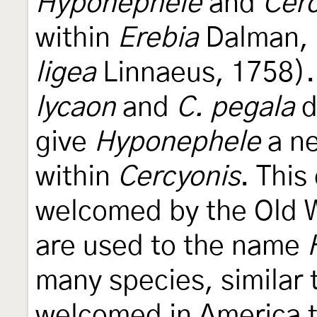
Hyponephele
and
Cerc
within
Erebia
Dalman, 
ligea
Linnaeus, 1758).
lycaon
and
C. pegala
d
give
Hyponephele
a ne
within
Cercyonis
. Thi
welcomed by the Old W
are used to the name
many species, similar
welcomed in America 