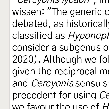
"
Cercyonis lycaon
", i
wissen: "The generic cl
debated, as historical
classified as
Hyponeph
consider a subgenus 
2020). Although we fo
given the reciprocal 
and
Cercyonis
sensu st
precedent for using
Ce
we favour the use of
H