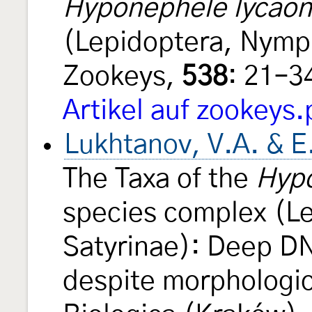
Hyponephele lycaon
(Lepidoptera, Nymph
Zookeys,
538
: 21–3
Artikel auf zookeys.
Lukhtanov, V.A. & 
The Taxa of the
Hypo
species complex (L
Satyrinae): Deep D
despite morphologica