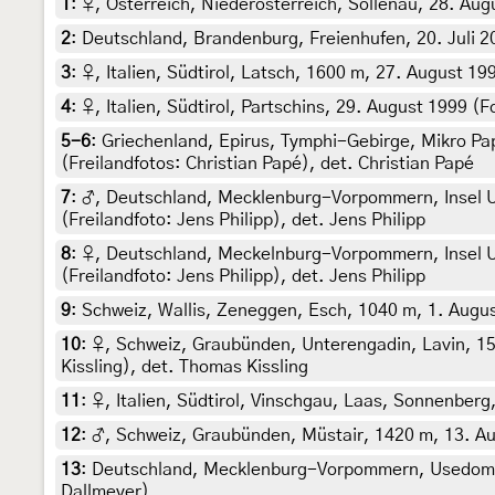
1
:
♀, Österreich, Niederösterreich, Sollenau, 28. Aug
2
:
Deutschland, Brandenburg, Freienhufen, 20. Juli 2
3
:
♀, Italien, Südtirol, Latsch, 1600 m, 27. August 19
4
:
♀, Italien, Südtirol, Partschins, 29. August 1999 
5-6
:
Griechenland, Epirus, Tymphi-Gebirge, Mikro Pa
(Freilandfotos: Christian Papé), det. Christian Papé
7
:
♂, Deutschland, Mecklenburg-Vorpommern, Insel Us
(Freilandfoto: Jens Philipp), det. Jens Philipp
8
:
♀, Deutschland, Meckelnburg-Vorpommern, Insel Us
(Freilandfoto: Jens Philipp), det. Jens Philipp
9
:
Schweiz, Wallis, Zeneggen, Esch, 1040 m, 1. August
10
:
♀, Schweiz, Graubünden, Unterengadin, Lavin, 1
Kissling), det. Thomas Kissling
11
:
♀, Italien, Südtirol, Vinschgau, Laas, Sonnenberg
12
:
♂, Schweiz, Graubünden, Müstair, 1420 m, 13. Aug
13
:
Deutschland, Mecklenburg-Vorpommern, Usedom, D
Dallmeyer)