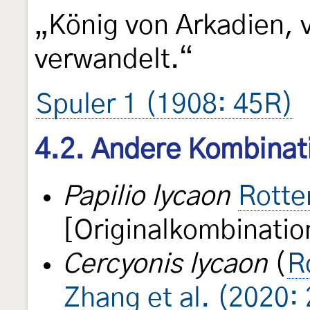
„König von Arkadien, 
verwandelt.“
Spuler 1 (1908: 45R)
4.2. Andere Kombinat
Papilio lycaon
Rotte
[Originalkombinatio
Cercyonis lycaon
(
R
Zhang et al. (2020: