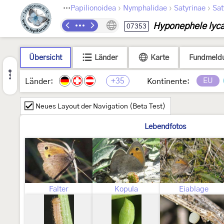
›
›
›
›
Lepidoptera
Papilionoidea
Nymphalidae
Satyrinae
Sat
Hyponephele lyc
07353
Übersicht
Länder
Karte
Fundmeld
+35
EU
Länder:
Kontinente:
Neues Layout der Navigation (Beta Test)
Lebendfotos
Falter
Kopula
Eiablage