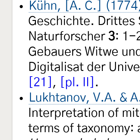
Kühn, [A. C.] (1774
Geschichte. Drittes
Naturforscher
3
: 1-2
Gebauers Witwe und
Digitalisat der Unive
[21]
,
[pl. II]
.
Lukhtanov, V.A. & A
Interpretation of mit
terms of taxonomy: 