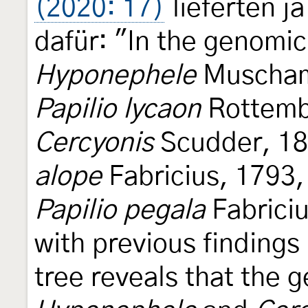
(2020: 17)
lieferten j
dafür: "In the genomic 
Hyponephele
Muschamp
Papilio lycaon
Rottembu
Cercyonis
Scudder, 18
alope
Fabricius, 1793,
Papilio pegala
Fabriciu
with previous findings
tree reveals that the