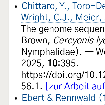
Chittaro, Y., Toro-D
Wright, C.J., Meier,
The genome sequen
Brown,
Cercyonis ly
Nymphalidae). — W
2025,
10
:395.
https://doi.org/10
56.1.
[zur Arbeit au
Ebert & Rennwald (