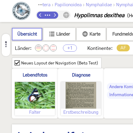
›
›
›
Lepidoptera
Papilionoidea
Nymphalidae
Nymphal
Hypolimnas dexithea
(H
Übersicht
Länder
Karte
Fundmeld
+1
AF
Länder:
Kontinente:
Neues Layout der Navigation (Beta Test)
Lebendfotos
Diagnose
Andere Kom
Information
Falter
Erstbeschreibung