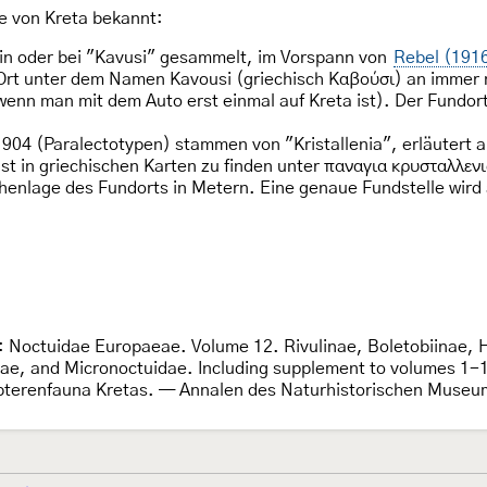
ie von Kreta bekannt:
 in oder bei "Kavusi" gesammelt, im Vorspann von
Rebel (191
Ort unter dem Namen Kavousi (griechisch Καβούσι) an immer no
enn man mit dem Auto erst einmal auf Kreta ist). Der Fundor
904 (Paralectotypen) stammen von "Kristallenia", erläutert al
ist in griechischen Karten zu finden unter παναγια κρυσταλλε
henlage des Fundorts in Metern. Eine genaue Fundstelle wird 
: Noctuidae Europaeae. Volume 12. Rivulinae, Boletobiinae
ae, and Micronoctuidae. Including supplement to volumes 1-1
opterenfauna Kretas. — Annalen des Naturhistorischen Muse