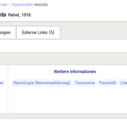
›
inae
Hypenodes
nesiota
ota
Rebel, 1916
ungen
Externe Links (5)
Weitere Informationen
pe
Etymologie (Namenserklärung)
Taxonomie
Faunistik
Lit