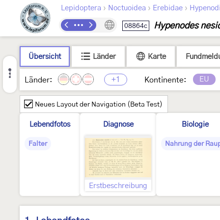
›
›
›
Lepidoptera
Noctuoidea
Erebidae
Hypenod
Hypenodes nesi
08864c
Übersicht
Länder
Karte
Fundmeld
+1
EU
Länder:
Kontinente:
Neues Layout der Navigation (Beta Test)
Lebendfotos
Diagnose
Biologie
Falter
Nahrung der Rau
Erstbeschreibung