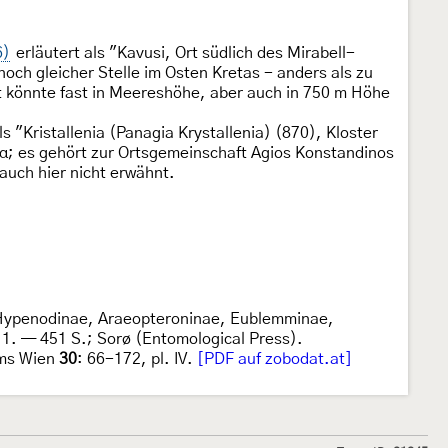
6)
erläutert als "Kavusi, Ort südlich des Mirabell-
ch gleicher Stelle im Osten Kretas - anders als zu
t könnte fast in Meereshöhe, aber auch in 750 m Höhe
s "Kristallenia (Panagia Krystallenia) (870), Kloster
νια; es gehört zur Ortsgemeinschaft Agios Konstandinos
auch hier nicht erwähnt.
, Hypenodinae, Araeopteroninae, Eublemminae,
1. — 451 S.; Sorø (Entomological Press).
ums Wien
30
: 66-172, pl. IV.
[PDF auf zobodat.at]