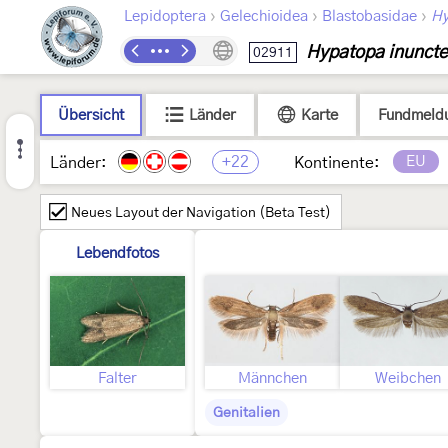
›
›
›
Lepidoptera
Gelechioidea
Blastobasidae
Hy
Hypatopa inuncte
02911
Übersicht
Länder
Karte
Fundmeld
+22
EU
Länder:
Kontinente:
Neues Layout der Navigation (Beta Test)
Lebendfotos
Falter
Männchen
Weibchen
Genitalien