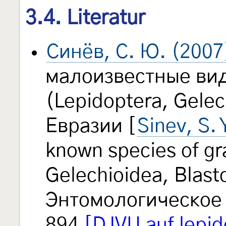
3.4. Literatur
Синёв, С. Ю. (2007
малоизвестные ви
(Lepidoptera, Gelec
Евразии [
Sinev, S. 
known species of gr
Gelechioidea, Blast
Энтомологическое
894
[DJVU auf lepid