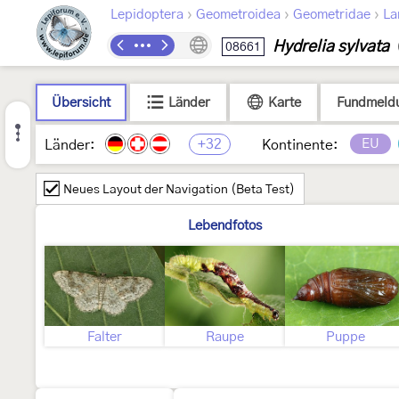
›
›
›
Lepidoptera
Geometroidea
Geometridae
La
Hydrelia sylvata
08661
Übersicht
Länder
Karte
Fundmeld
+32
EU
Länder:
Kontinente:
Neues Layout der Navigation (Beta Test)
Lebendfotos
Falter
Raupe
Puppe