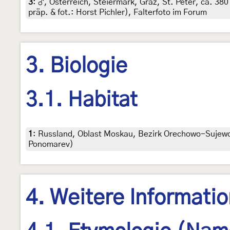
3
:
♂, Österreich, Steiermark, Graz, St. Peter, ca. 380
präp. & fot.: Horst Pichler), Falterfoto im Forum
3. Biologie
3.1. Habitat
1
:
Russland, Oblast Moskau, Bezirk Orechowo-Sujewo,
Ponomarev)
4. Weitere Informati