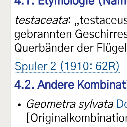
4.1. Etymologie (Nam
testaceata
: „testaceu
gebrannten Geschirres
Querbänder der Flügel
Spuler 2 (1910: 62R)
4.2. Andere Kombinat
Geometra sylvata
De
[Originalkombinatio