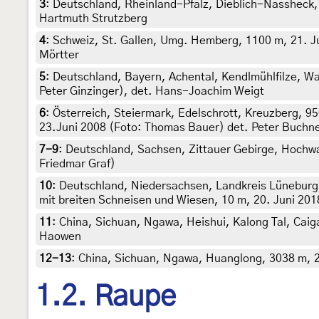
3
:
Deutschland, Rheinland-Pfalz, Dieblich-Nassheck, 
Hartmuth Strutzberg
4
:
Schweiz, St. Gallen, Umg. Hemberg, 1100 m, 21. Jun
Mörtter
5
:
Deutschland, Bayern, Achental, Kendlmühlfilze, W
Peter Ginzinger), det. Hans-Joachim Weigt
6
:
Österreich, Steiermark, Edelschrott, Kreuzberg, 9
23.Juni 2008 (Foto: Thomas Bauer) det. Peter Buchn
7-9
:
Deutschland, Sachsen, Zittauer Gebirge, Hochwald
Friedmar Graf)
10
:
Deutschland, Niedersachsen, Landkreis Lünebur
mit breiten Schneisen und Wiesen, 10 m, 20. Juni 201
11
:
China, Sichuan, Ngawa, Heishui, Kalong Tal, Caiga
Haowen
12-13
:
China, Sichuan, Ngawa, Huanglong, 3038 m, 2
1.2. Raupe