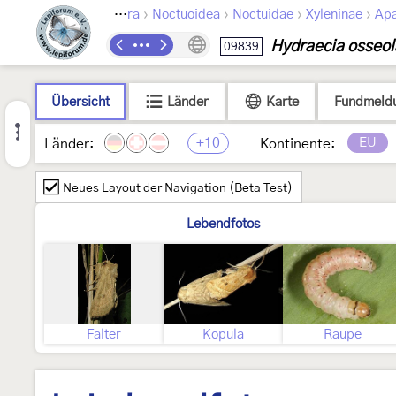
›
›
›
›
Lepidoptera
Noctuoidea
Noctuidae
Xyleninae
Apa
Hydraecia osseol
09839
Übersicht
Länder
Karte
Fundmeld
+10
EU
Länder:
Kontinente:
Neues Layout der Navigation (Beta Test)
Lebendfotos
Falter
Kopula
Raupe