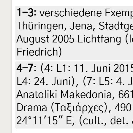
1-3
:
verschiedene Exemp
Thüringen, Jena, Stadtge
August 2005 Lichtfang (le
Friedrich)
4-7
: (4:
L1: 11. Juni 201
L4: 24. Juni
), (7:
L5: 4. J
Anatoliki Makedonia, 66
Drama (Ταξιάρχες), 490
24°11'15" E, (cult., det. 