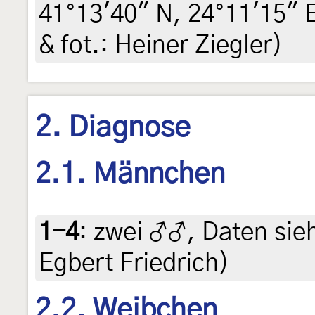
41°13'40" N, 24°11'15" E,
& fot.: Heiner Ziegler)
2. Diagnose
2.1. Männchen
1-4
:
zwei ♂♂, Daten siehe
Egbert Friedrich)
2.2. Weibchen