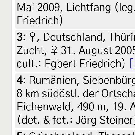
Mai 2009, Lichtfang (leg.
Friedrich)
3
:
♀, Deutschland, Thüri
Zucht, ♀ 31. August 2005
cult.: Egbert Friedrich)
[
4
:
Rumänien, Siebenbürg
8 km südöstl. der Ortsch
Eichenwald, 490 m, 19. 
(det. & fot.: Jörg Steine