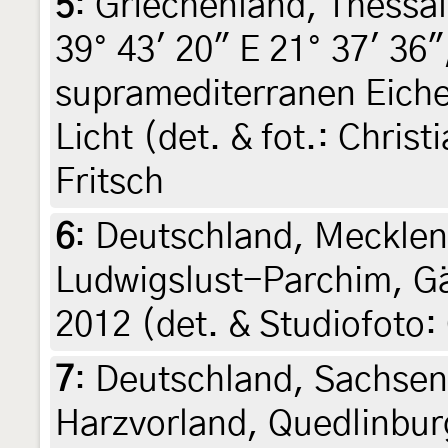
5
:
Griechenland, Thessal
39° 43' 20" E 21° 37' 36
supramediterranen Eiche
Licht (det. & fot.: Christ
Fritsch
6
:
Deutschland, Meckle
Ludwigslust-Parchim, Gäg
2012 (det. & Studiofoto
7
:
Deutschland, Sachsen
Harzvorland, Quedlinburg