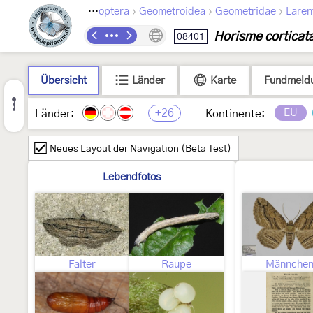
›
›
›
Lepidoptera
Geometroidea
Geometridae
Laren
Horisme corticat
08401
Übersicht
Länder
Karte
Fundmeld
+26
EU
Länder:
Kontinente:
Neues Layout der Navigation (Beta Test)
Lebendfotos
Falter
Raupe
Männche