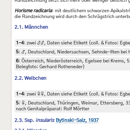
Randzeichnung setzt sich mehr oder weniger deutlich g
Horisme radicaria
: mit deutlichem schwarzen Apikalstr
die Randzeichnung wird durch den Schrägstrich unterbr
2.1. Männchen
1-4
:
zwei ♂♂, Daten siehe Etikett (coll. & Fotos: Egbe
5
:
♂, Deutschland, Niedersachsen, Sehnde-Ilten bei 
6
:
Österreich, Niederösterreich, Egelsee bei Krems,
Belegfoto: Gerhard Rotheneder)
2.2. Weibchen
1-4
:
zwei ♀♀, Daten siehe Etikett (coll. & Fotos: Egbe
5
:
♀, Deutschland, Thüringen, Weimar, Ettersberg, 330
nach Genitalpräparat: Rolf Mörtter
2.3. Ssp.
insularis
Bytinski-Salz, 1937