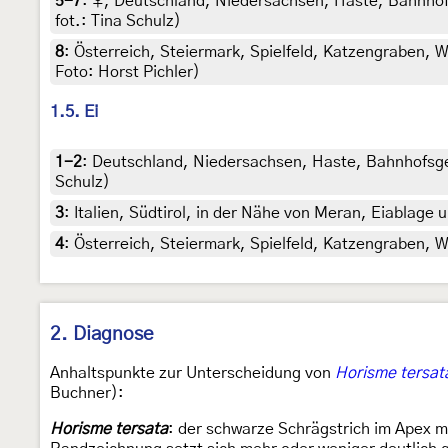
5-7
:
♀, Deutschland, Niedersachsen, Haste, Bahnhofsg
fot.: Tina Schulz)
8
:
Österreich, Steiermark, Spielfeld, Katzengraben, W
Foto: Horst Pichler)
1.5. Ei
1-2
:
Deutschland, Niedersachsen, Haste, Bahnhofsgel
Schulz)
3
:
Italien, Südtirol, in der Nähe von Meran, Eiablage
4
:
Österreich, Steiermark, Spielfeld, Katzengraben, W
2. Diagnose
Anhaltspunkte zur Unterscheidung von
Horisme tersat
Buchner):
Horisme tersata
: der schwarze Schrägstrich im Apex me