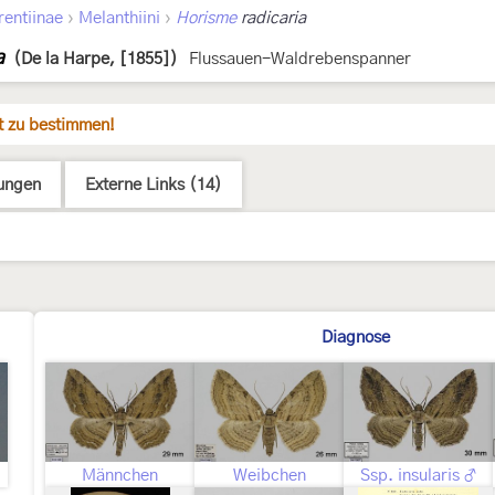
›
›
rentiinae
Melanthiini
Horisme
radicaria
a
(De la Harpe, [1855])
Flussauen-Waldrebenspanner
it zu bestimmen!
ungen
Externe Links (14)
Diagnose
Männchen
Weibchen
Ssp. insularis ♂