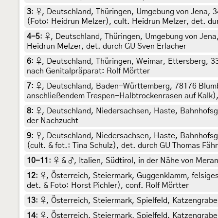
3
:
♀, Deutschland, Thüringen, Umgebung von Jena, 34
(Foto: Heidrun Melzer), cult. Heidrun Melzer, det. du
4-5
:
♀, Deutschland, Thüringen, Umgebung von Jena,
Heidrun Melzer, det. durch GU Sven Erlacher
6
:
♀, Deutschland, Thüringen, Weimar, Ettersberg, 330
nach Genitalpräparat: Rolf Mörtter
7
:
♀, Deutschland, Baden-Württemberg, 78176 Blumbe
anschließendem Trespen-Halbtrockenrasen auf Kalk), 
8
:
♀, Deutschland, Niedersachsen, Haste, Bahnhofsgel
der Nachzucht
9
:
♀, Deutschland, Niedersachsen, Haste, Bahnhofsgel
(cult. & fot.: Tina Schulz), det. durch GU Thomas Fäh
10-11
:
♀ & ♂, Italien, Südtirol, in der Nähe von Me
12
:
♀, Österreich, Steiermark, Guggenklamm, felsiges
det. & Foto: Horst Pichler), conf. Rolf Mörtter
13
:
♀, Österreich, Steiermark, Spielfeld, Katzengrabe
14
:
♀, Österreich, Steiermark, Spielfeld, Katzengrabe