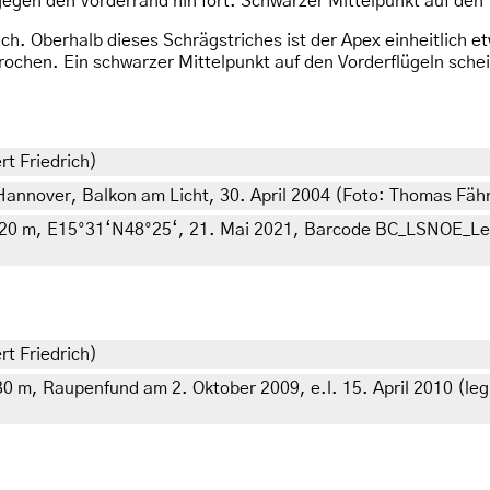
egen den Vorderrand hin fort. Schwarzer Mittelpunkt auf den
ich. Oberhalb dieses Schrägstriches ist der Apex einheitlich 
ochen. Ein schwarzer Mittelpunkt auf den Vorderflügeln schei
rt Friedrich)
Hannover, Balkon am Licht, 30. April 2004 (Foto: Thomas Fäh
 520 m, E15°31‘N48°25‘, 21. Mai 2021, Barcode BC_LSNOE_Lep
rt Friedrich)
 m, Raupenfund am 2. Oktober 2009, e.l. 15. April 2010 (leg.