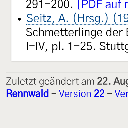
291-200.
[PDF auf 
Seitz, A. (Hrsg.) (
Schmetterlinge der
I-IV, pl. 1-25. Stut
Zuletzt geändert am
22. Au
Rennwald
-
Version
22
-
Ve