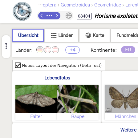
›
›
›
Lepidoptera
Geometroidea
Geometridae
Larent
Horisme exoletat
08404
Übersicht
Länder
Karte
Fundmeld
+4
EU
Länder:
Kontinente:
Neues Layout der Navigation (Beta Test)
Lebendfotos
Falter
Raupe
Männchen
Weitere 