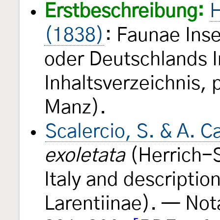
Erstbeschreibung:
H
(1838)
: Faunae Ins
oder Deutschlands 
Inhaltsverzeichnis, 
Manz).
Scalercio, S. & A. C
exoletata
(Herrich-S
Italy and descriptio
Larentiinae). — Not