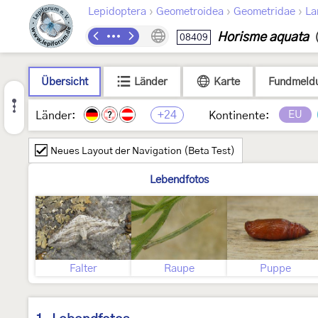
›
›
›
Lepidoptera
Geometroidea
Geometridae
La
Horisme aquata
08409
Übersicht
Länder
Karte
Fundmeld
+24
EU
Länder:
Kontinente:
?
Neues Layout der Navigation (Beta Test)
Lebendfotos
Falter
Raupe
Puppe