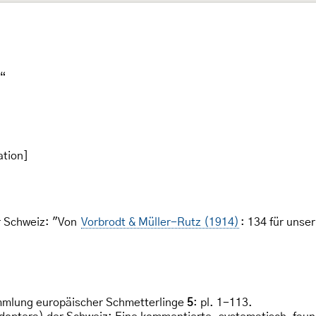
.“
ation]
r Schweiz: "Von
Vorbrodt & Müller-Rutz (1914)
: 134 für unse
mmlung europäischer Schmetterlinge
5
: pl. 1-113.