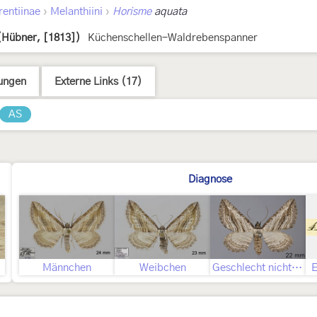
›
›
rentiinae
Melanthiini
Horisme
aquata
(Hübner, [1813])
Küchenschellen-Waldrebenspanner
ungen
Externe Links (17)
AS
Diagnose
Männchen
Weibchen
Geschlecht nicht bestimmt
E