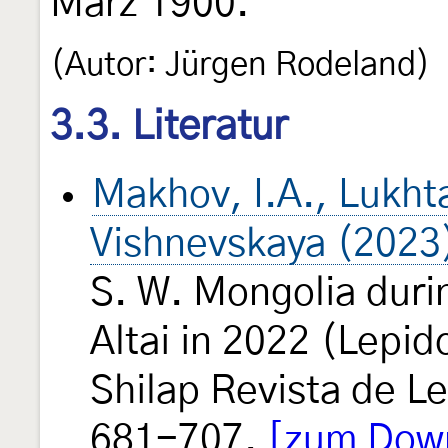
März 1900.
(Autor: Jürgen Rodeland)
3.3. Literatur
Makhov, I.A., Lukht
Vishnevskaya (2023
S. W. Mongolia duri
Altai in 2022 (Lepi
Shilap Revista de L
681-707.
[zum Down