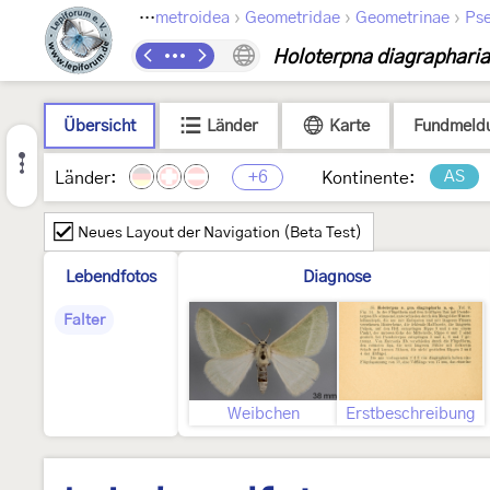
›
›
›
›
Lepidoptera
Geometroidea
Geometridae
Geometrinae
Pse
Holoterpna diagrapharia
Übersicht
Länder
Karte
Fundmeld
+6
AS
Länder:
Kontinente:
Neues Layout der Navigation (Beta Test)
Lebendfotos
Diagnose
Falter
Weibchen
Erstbeschreibung