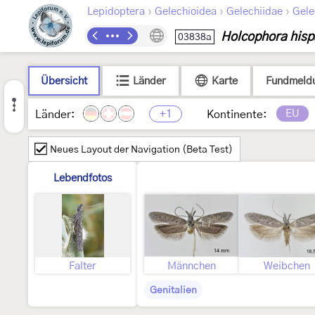
›
›
›
Lepidoptera
Gelechioidea
Gelechiidae
Gele
Holcophora hisp
03838a
Übersicht
Länder
Karte
Fundmeld
+1
EU
Länder:
Kontinente:
Neues Layout der Navigation (Beta Test)
Lebendfotos
Falter
Männchen
Weibchen
Genitalien