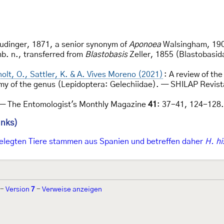
udinger, 1871, a senior synonym of
Aponoea
Walsingham, 1905
b. n., transferred from
Blastobasis
Zeller, 1855 (Blastobasid
holt, O., Sattler, K. & A. Vives Moreno (2021)
: A review of th
my of the genus (Lepidoptera: Gelechiidae). — SHILAP Revist
. — The Entomologist's Monthly Magazine
41
: 37-41, 124-128.
inks)
elegten Tiere stammen aus Spanien und betreffen daher
H. hi
-
Version
7
-
Verweise anzeigen