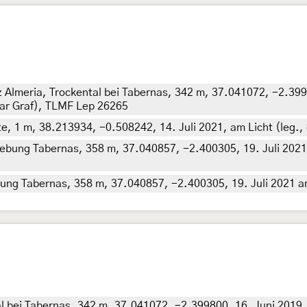
 Almeria, Trockental bei Tabernas, 342 m, 37.041072, -2.3998
mar Graf), TLMF Lep 26265
e, 1 m, 38.213934, -0.508242, 14. Juli 2021, am Licht (leg., 
ebung Tabernas, 358 m, 37.040857, -2.400305, 19. Juli 2021 a
ng Tabernas, 358 m, 37.040857, -2.400305, 19. Juli 2021 am L
l bei Tabernas, 342 m, 37.041072, -2.399800, 16. Juni 2019, 