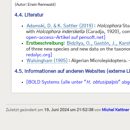
(Autor: Erwin Rennwald)
4.4. Literatur
Adamski, D. & K. Sattler (2019)
:
Holcophora
Sta
with
Holcophora inderskella
(Caradja, 1920), com
open-access-Artikel auf pensoft.net]
Erstbeschreibung:
Bidzilya, O., Gastón, J., Kars
of three new species and new data on the taxono
redalyc.org]
Walsingham (1905)
: Algerian Microlepidoptera
4.5. Informationen auf anderen Websites (externe L
[BOLD Systems (alle unter "
H. obtusipalpis
" abg
Zuletzt geändert am
19. Juni 2024 um 21:52:38
von
Michel Kettner