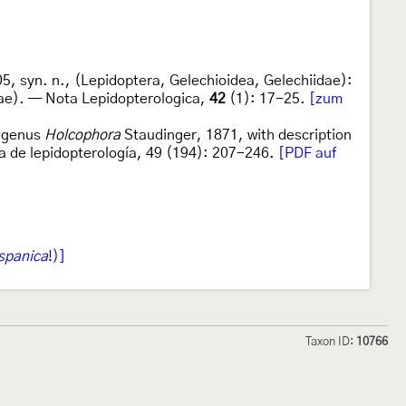
, syn. n., (Lepidoptera, Gelechioidea, Gelechiidae):
ae). — Nota Lepidopterologica,
42
(1): 17-25.
[zum
e genus
Holcophora
Staudinger, 1871, with description
a de lepidopterología, 49 (194): 207-246.
[PDF auf
spanica
!)]
Taxon ID:
10766