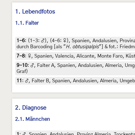
1. Lebendfotos
1.1. Falter
1-6
: (1-3:
♂
), (4-6:
♀
),
Spanien, Andalusien, Provinz
durch Barcoding [als "
H. obtusipalpis
"] & fot.: Fried
7-8
:
♀, Spanien, Valencia, Alicante, Monte Faro, Küst
9-10
:
♂, Falter A, Spanien, Andalusien, Almeria, Umg
Graf)
11
:
♂, Falter B, Spanien, Andalusien, Almeria, Umgebu
2. Diagnose
2.1. Männchen
1
:
♂, Spanien, Andalusien, Provinz Almeria, Trockenta