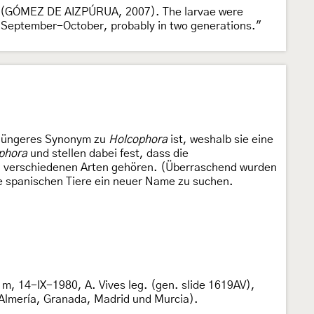
 (GÓMEZ DE AIZPÚRUA, 2007). The larvae were
 in September-October, probably in two generations."
jüngeres Synonym zu
Holcophora
ist, weshalb sie eine
phora
und stellen dabei fest, dass die
i verschiedenen Arten gehören. (Überraschend wurden
ie spanischen Tiere ein neuer Name zu suchen.
m, 14-IX-1980, A. Vives leg. (gen. slide 1619AV),
 Almería, Granada, Madrid und Murcia).