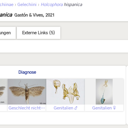
›
›
chiinae
Gelechiini
Holcophora
hispanica
anica
Gastón & Vives, 2021
ungen
Externe Links (5)
Diagnose
Geschlecht nicht bestimmt
Genitalien ♂
Genitalien ♀