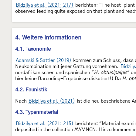
Bidzilya et al. (2021: 217)
berichten: "The host-plant
observed feeding quite exposed on that plant and ready
4. Weitere Informationen
4.1. Taxonomie
Adamski & Sattler (2019)
kommen zum Schluss, dass 
Neukombination mit jener Gattung vornehmen.
Bidzily
nordafrikanischen und spanischen "
H. obtusipalpis
" g
hier keine Barcoding-Ergebnisse diskutiert!) Da
H. obt
4.2. Faunistik
Nach
Bidzilya et al. (2021)
ist die neu beschriebene A
4.3. Typenmaterial
Bidzilya et al. (2021: 215)
berichten: "Material examin
deposited in the collection AV/MNCN. Hinzu kommen me