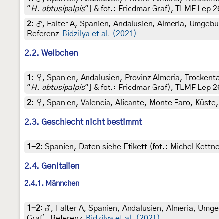
"
H. obtusipalpis
"] & fot.: Friedmar Graf), TLMF Lep 
2
:
♂, Falter A, Spanien, Andalusien, Almeria, Umgebun
Referenz
Bidzilya et al. (2021)
2.2. Weibchen
1
:
♀, Spanien, Andalusien, Provinz Almeria, Trockenta
"
H. obtusipalpis
"] & fot.: Friedmar Graf), TLMF Lep 
2
:
♀, Spanien, Valencia, Alicante, Monte Faro, Küste, 
2.3. Geschlecht nicht bestimmt
1-2
:
Spanien, Daten siehe Etikett (fot.: Michel Kettne
2.4. Genitalien
2.4.1. Männchen
1-2
:
♂, Falter A, Spanien, Andalusien, Almeria, Umge
Graf), Referenz
Bidzilya et al. (2021)