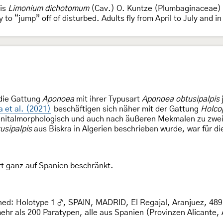
 is
Limonium dichotomum
(Cav.) O. Kuntze (Plumbaginaceae)
 to “jump” off of disturbed. Adults fly from April to July and
die Gattung
Aponoea
mit ihrer Typusart
Aponoea obtusipalpis
a et al. (2021)
beschäftigen sich näher mit der Gattung
Holco
enitalmorphologisch und auch nach äußeren Mekmalen zu zwe
usipalpis
aus Biskra in Algerien beschrieben wurde, war für d
rt ganz auf Spanien beschränkt.
ed: Holotype 1 ♂, SPAIN, MADRID, El Regajal, Aranjuez, 489 
hr als 200 Paratypen, alle aus Spanien (Provinzen Alicante,