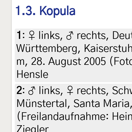
1.3. Kopula
1
:
♀ links, ♂ rechts, De
Württemberg, Kaiserstuhl
m, 28. August 2005 (Fot
Hensle
2
:
♂ links, ♀ rechts, Sc
Münstertal, Santa Maria
(Freilandaufnahme: Heine
Ziegler