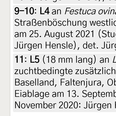
9-10
:
L4
an
Festuca ovin
Straßenböschung westlic
am 25. August 2021 (Stud
Jürgen Hensle), det. Jü
11
:
L5
(18 mm lang) an
zuchtbedingte zusätzlic
Baselland, Faltenjura, O
Eiablage am 13. Septemb
November 2020: Jürgen H