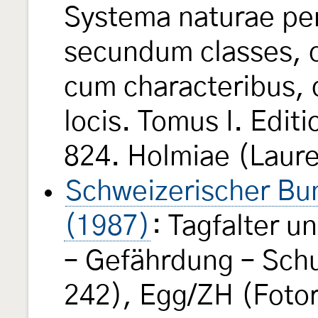
Systema naturae per
secundum classes, o
cum characteribus, d
locis. Tomus I. Edit
824. Holmiae (Laure
Schweizerischer Bun
(1987)
: Tagfalter 
– Gefährdung – Schu
242), Egg/ZH (Fotor