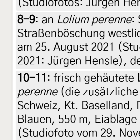
(Studiofotos: Jürgen Hen
8-9
:
an
Lolium perenne
:
Straßenböschung westlic
am 25. August 2021 (St
2021: Jürgen Hensle), d
10-11
:
frisch gehäutete
perenne
(die zusätzliche
Schweiz, Kt. Baselland, F
Blauen, 550 m, Eiablage
(Studiofoto vom 29. Nov