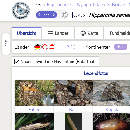
›
›
›
›
Lepidoptera
Papilionoidea
Nymphalidae
Satyrinae
Hipparchia seme
07436
Übersicht
Länder
Karte
Fundmeld
+37
EU
Länder:
Kontinente:
Neues Layout der Navigation (Beta Test)
Lebendfotos
Falter
Balz
Kopula