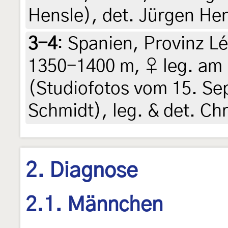
Hensle), det. Jürgen He
3-4
:
Spanien, Provinz Lé
1350-1400 m, ♀ leg. am
(Studiofotos vom 15. Se
Schmidt), leg. & det. Ch
2. Diagnose
2.1. Männchen