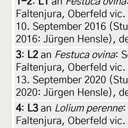
1-2
:
L1
an
Festuca ovina
Faltenjura, Oberfeld vic
10. September 2016 (St
2016: Jürgen Hensle), d
3
:
L2
an
Festuca ovina
: 
Faltenjura, Oberfeld vic
13. September 2020 (Stu
2020: Jürgen Hensle), d
4
:
L3
an
Lolium perenne
:
Faltenjura, Oberfeld vic