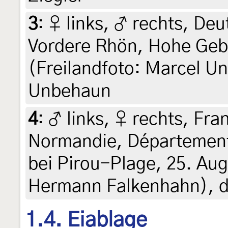
3
:
♀ links, ♂ rechts, De
Vordere Rhön, Hohe Geba
(Freilandfoto: Marcel U
Unbehaun
4
:
♂ links, ♀ rechts, Fra
Normandie, Départemen
bei Pirou-Plage, 25. Aug
Hermann Falkenhahn), d
1.4. Eiablage