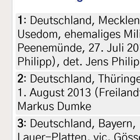
1
:
Deutschland, Meckle
Usedom, ehemaliges Mil
Peenemünde, 27. Juli 20
Philipp), det. Jens Phili
2
:
Deutschland, Thüring
1. August 2013 (Freilan
Markus Dumke
3
:
Deutschland, Bayern,
Lauer-Platten, vic. Gös