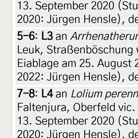
13. September 2020 (Stu
2020: Jürgen Hensle), d
5-6
:
L3
an
Arrhenatherum
Leuk, Straßenböschung w
Eiablage am 25. August 
2022: Jürgen Hensle), d
7-8
:
L4
an
Lolium peren
Faltenjura, Oberfeld vic
13. September 2020 (St
2020: Jürgen Hensle), d