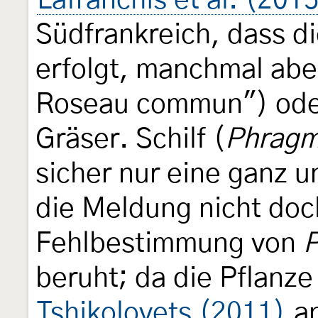
Lafranchis et al. (2015
Südfrankreich, dass d
erfolgt, manchmal aber
Roseau commun") oder 
Gräser. Schilf (
Phragmi
sicher nur eine ganz 
die Meldung nicht doc
Fehlbestimmung von
P
beruht; da die Pflanz
Tshikolovets (2011)
an