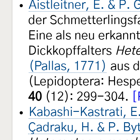
Aistleitner, E. & P.
der Schmetterlingsf
Eine als neu erkann
Dickkopffalters
Het
(Pallas, 1771)
aus de
(Lepidoptera: Hesp
40
(12): 299-304.
[
Kabashi-Kastrati, E
Çadraku, H. & P. Byt