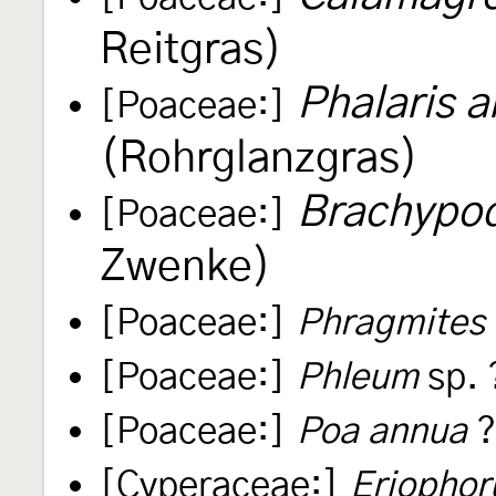
Reitgras)
Phalaris 
[Poaceae:]
(Rohrglanzgras)
Brachypod
[Poaceae:]
Zwenke)
[Poaceae:]
Phragmites 
[Poaceae:]
Phleum
sp. 
[Poaceae:]
Poa annua
?
[Cyperaceae:]
Eriopho