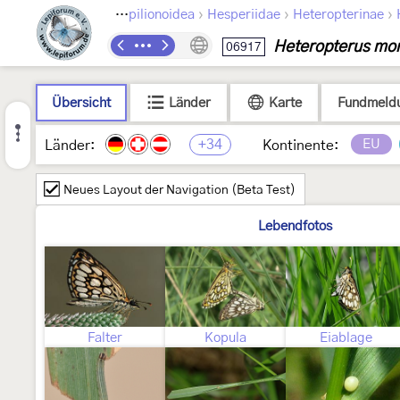
›
›
›
›
Lepidoptera
Papilionoidea
Hesperiidae
Heteropterinae
Heteropterus mo
06917
Übersicht
Länder
Karte
Fundmeld
+34
EU
Länder:
Kontinente:
Neues Layout der Navigation (Beta Test)
Lebendfotos
Falter
Kopula
Eiablage