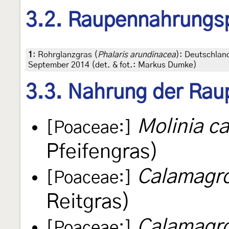
3.2. Raupennahrungs
1
:
Rohrglanzgras (
Phalaris arundinacea
): Deutschlan
September 2014 (det. & fot.: Markus Dumke)
3.3. Nahrung der Rau
Molinia c
[Poaceae:]
Pfeifengras)
Calamagro
[Poaceae:]
Reitgras)
Calamagro
[Poaceae:]