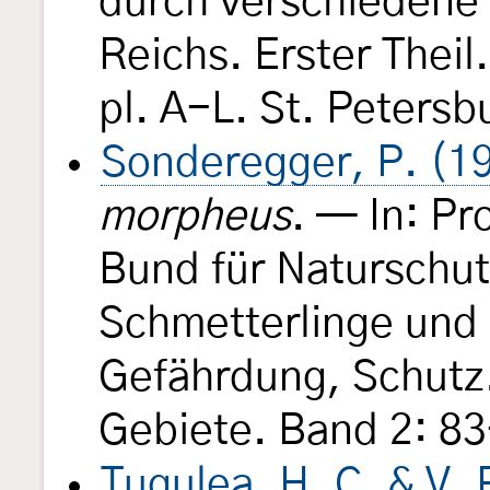
durch verschiedene
Reichs. Erster Theil.
pl. A-L. St. Petersb
Sonderegger, P. (1
morpheus
. — In: Pr
Bund für Naturschut
Schmetterlinge und 
Gefährdung, Schutz
Gebiete. Band 2: 83
Ţugulea, H. C. & V. 