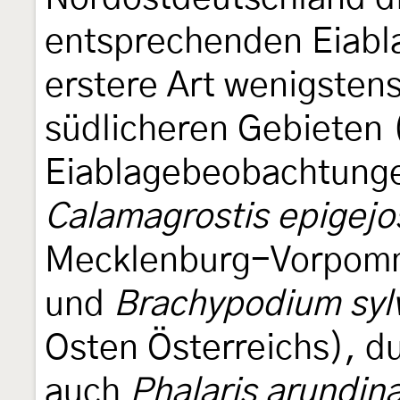
entsprechenden Eiabla
erstere Art wenigstens
südlicheren Gebieten 
Eiablagebeobachtunge
Calamagrostis epigejo
Mecklenburg-Vorpomme
und
Brachypodium syl
Osten Österreichs), d
auch
Phalaris arundin