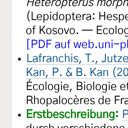
Heteropterus morp
(Lepidoptera: Hespe
of Kosovo. — Ecolo
[PDF auf web.uni-p
Lafranchis, T., Jutze
Kan, P. & B. Kan (2
Écologie, Biologie 
Rhopalocères de Fra
Erstbeschreibung:
P