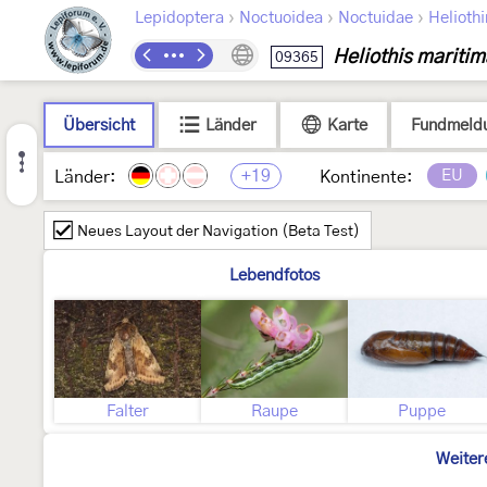
›
›
›
Lepidoptera
Noctuoidea
Noctuidae
Helioth
Heliothis maritim
09365
Übersicht
Länder
Karte
Fundmeld
+19
EU
Länder:
Kontinente:
Neues Layout der Navigation (Beta Test)
Lebendfotos
Falter
Raupe
Puppe
Weiter