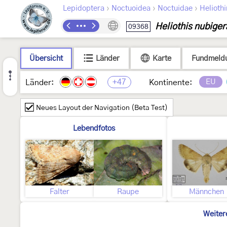
›
›
›
Lepidoptera
Noctuoidea
Noctuidae
Helioth
Heliothis nubiger
09368
Übersicht
Länder
Karte
Fundmeld
+47
EU
Länder:
Kontinente:
Neues Layout der Navigation (Beta Test)
Lebendfotos
Falter
Raupe
Männchen
Weiter