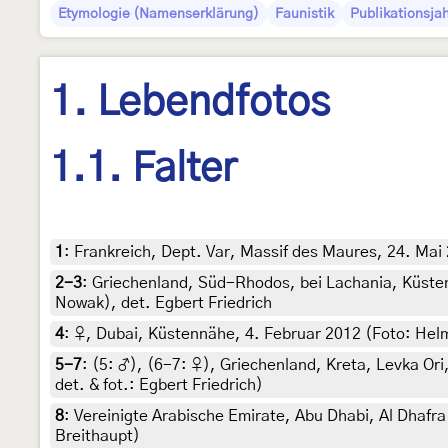
Etymologie (Namenserklärung)
Faunistik
Publikationsja
1. Lebendfotos
1.1. Falter
1
:
Frankreich, Dept. Var, Massif des Maures, 24. Mai 
2-3
:
Griechenland, Süd-Rhodos, bei Lachania, Küstenn
Nowak), det. Egbert Friedrich
4
:
♀, Dubai, Küstennähe, 4. Februar 2012 (Foto: Helmu
5-7
: (5:
♂
), (6-7:
♀
),
Griechenland, Kreta, Levka Ori
det. & fot.: Egbert Friedrich)
8
:
Vereinigte Arabische Emirate, Abu Dhabi, Al Dhafra
Breithaupt)