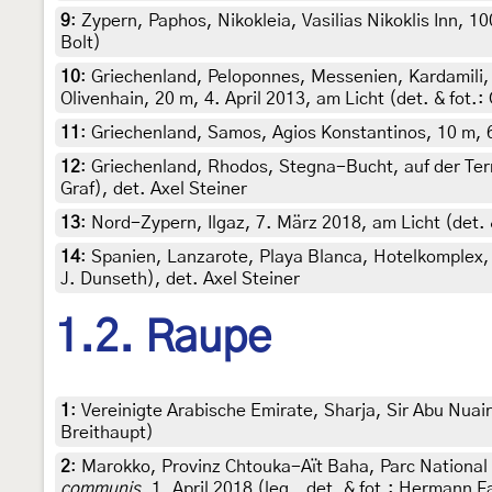
9
:
Zypern, Paphos, Nikokleia, Vasilias Nikoklis Inn, 1
Bolt)
10
:
Griechenland, Peloponnes, Messenien, Kardamili, 
Olivenhain, 20 m, 4. April 2013, am Licht (det. & fot.:
11
:
Griechenland, Samos, Agios Konstantinos, 10 m, 6. 
12
:
Griechenland, Rhodos, Stegna-Bucht, auf der Ter
Graf), det. Axel Steiner
13
:
Nord-Zypern, Ilgaz, 7. März 2018, am Licht (det. 
14
:
Spanien, Lanzarote, Playa Blanca, Hotelkomplex, 
J. Dunseth), det. Axel Steiner
1.2. Raupe
1
:
Vereinigte Arabische Emirate, Sharja, Sir Abu Nuair
Breithaupt)
2
:
Marokko, Provinz Chtouka-Aït Baha, Parc National
communis
, 1. April 2018 (leg., det. & fot.: Hermann 