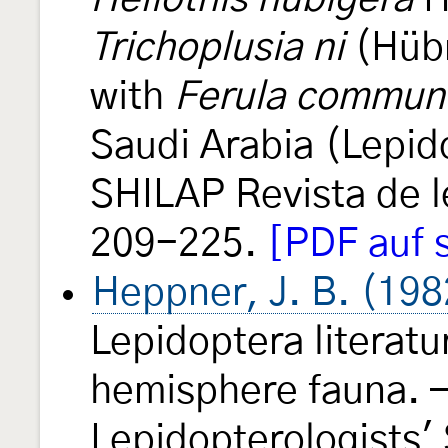
Trichoplusia ni
(Hübn
with
Ferula commun
Saudi Arabia (Lepid
SHILAP Revista de 
209-225.
[PDF auf s
Heppner, J. B. (198
Lepidoptera literatu
hemisphere fauna. —
Lepidopterologists'