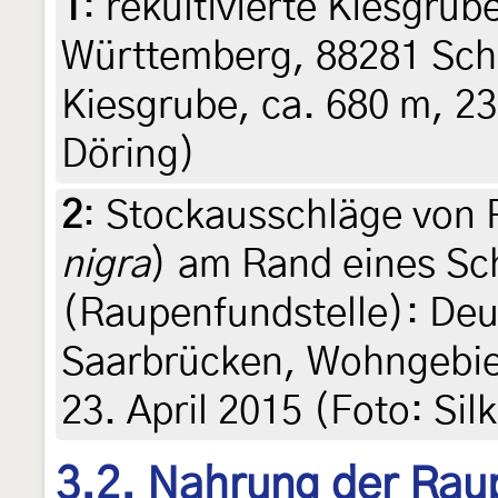
1
:
rekultivierte Kiesgru
Württemberg, 88281 Sch
Kiesgrube, ca. 680 m, 23
Döring)
2
:
Stockausschläge von 
nigra
) am Rand eines Sc
(Raupenfundstelle): Deu
Saarbrücken, Wohngebie
23. April 2015 (Foto: Sil
3.2. Nahrung der Rau