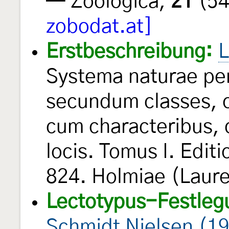
— Zoologica,
21
(54
zobodat.at]
Erstbeschreibung:
L
Systema naturae per
secundum classes, o
cum characteribus, d
locis. Tomus I. Edit
824. Holmiae (Laure
Lectotypus-Festleg
Schmidt Nielsen (1