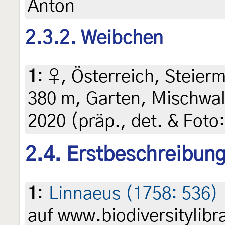
Anton
2.3.2. Weibchen
1
:
♀, Österreich, Steierm
380 m, Garten, Mischwal
2020 (präp., det. & Foto:
2.4. Erstbeschreibun
1
:
Linnaeus (1758: 536)
auf www.biodiversitylibr