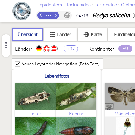
›
›
›
Lepidoptera
Tortricoidea
Tortricidae
Olethr
Hedya salicella
04713
(
Übersicht
Länder
Karte
Fundmeld
+37
EU
Länder:
Kontinente:
Neues Layout der Navigation (Beta Test)
Lebendfotos
Falter
Kopula
Männche