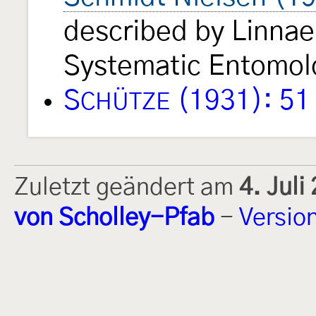
described by Linnae
Systematic Entomo
S
(1931): 51
CHÜTZE
Zuletzt geändert am
4. Jul
von Scholley-Pfab
-
Versio