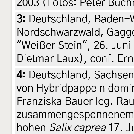
2003 (Fotos: Peter Buch
3
:
Deutschland, Baden-
Nordschwarzwald, Gagge
"Weißer Stein", 26. Juni
Dietmar Laux), conf. Er
4
:
Deutschland, Sachsen
von Hybridpappeln domin
Franziska Bauer leg. Rau
zusammengesponnenem Ap
hohen
Salix caprea
17. J