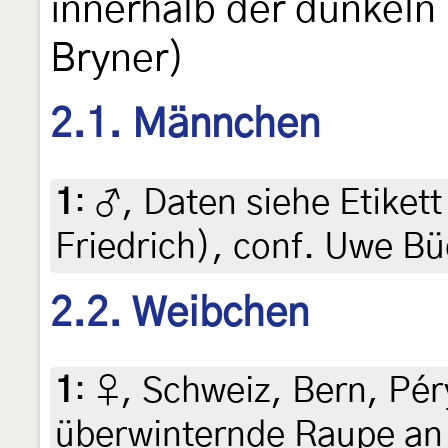
innerhalb der dunkeln 
Bryner)
2.1. Männchen
1
:
♂, Daten siehe Etikett 
Friedrich), conf. Uwe B
2.2. Weibchen
1
:
♀, Schweiz, Bern, Pér
überwinternde Raupe a