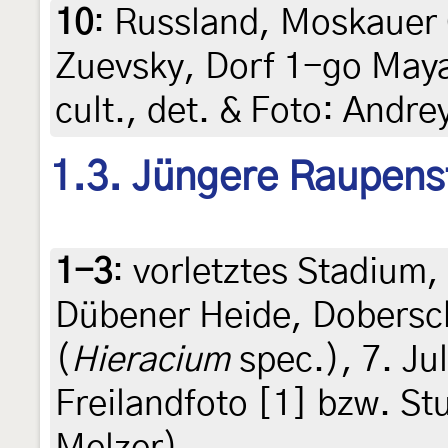
10
:
Russland, Moskauer 
Zuevsky, Dorf 1-go Maya
cult., det. & Foto: Andr
1.3. Jüngere Raupens
1-3
:
vorletztes Stadium
Dübener Heide, Dobersch
(
Hieracium
spec.), 7. Jul
Freilandfoto [1] bzw. St