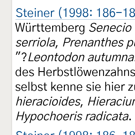
Steiner (1998: 186-1
Württemberg
Senecio 
serriola
,
Prenanthes p
"?
Leontodon autumnal
des Herbstlöwenzahns 
selbst kenne sie hier 
hieracioides
,
Hieracium
Hypochoeris radicata
.