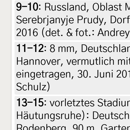
9-10
:
Russland, Oblast 
Serebrjanyje Prudy, Dorf
2016 (det. & fot.: Andr
11-12
:
8 mm, Deutschla
Hannover, vermutlich mi
eingetragen, 30. Juni 201
Schulz)
13-15
:
vorletztes Stadiu
Häutungsruhe): Deutsch
Rodenberg, 90 m, Garten