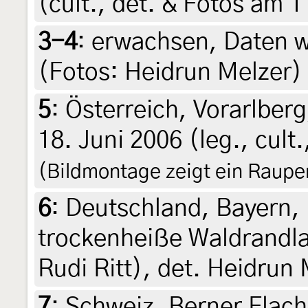
(cult., det. & Fotos am 1
3-4
:
erwachsen, Daten wi
(Fotos: Heidrun Melzer)
5
:
Österreich, Vorarlber
18. Juni 2006 (leg., cult.
(Bildmontage zeigt ein Raup
6
:
Deutschland, Bayern,
trockenheiße Waldrandlag
Rudi Ritt), det. Heidrun
7
:
Schweiz, Berner Flach