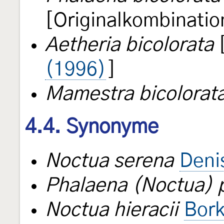
[Originalkombinatio
Aetheria bicolorata
[
(1996)
]
Mamestra bicolorat
4.4. Synonyme
Noctua serena
Deni
Phalaena (Noctua) 
Noctua hieracii
Bor