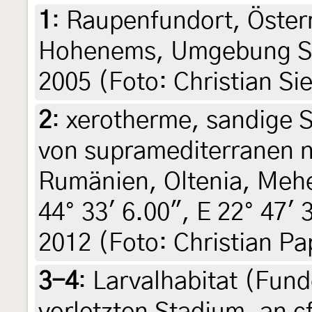
1
:
Raupenfundort, Österr
Hohenems, Umgebung Stei
2005 (Foto: Christian Si
2
:
xerotherme, sandige
von supramediterranen n
Rumänien, Oltenia, Mehe
44° 33' 6.00", E 22° 47' 
2012 (Foto: Christian Pa
3-4
:
Larvalhabitat (Fun