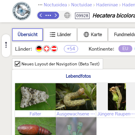
›
›
›
›
Lepidoptera
Noctuoidea
Noctuidae
Hadeninae
Haden
Hecatera bicolor
09928
Übersicht
Länder
Karte
Fundmeld
+54
EU
Länder:
Kontinente:
Neues Layout der Navigation (Beta Test)
Lebendfotos
Falter
Ausgewachsene Raupe
Jüngere Raupenstadien