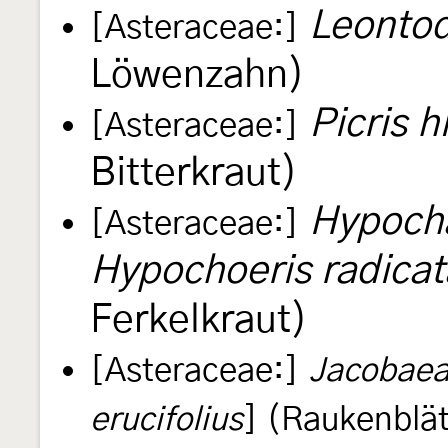
Leontod
[Asteraceae:]
Löwenzahn)
Picris h
[Asteraceae:]
Bitterkraut)
Hypocha
[Asteraceae:]
Hypochoeris radicat
Ferkelkraut)
[Asteraceae:]
Jacobaea 
erucifolius
] (Raukenblät