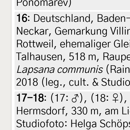
Ponomarev)
16
:
Deutschland, Baden
Neckar, Gemarkung Villi
Rottweil, ehemaliger Gle
Talhausen, 518 m, Raupe
Lapsana communis
(Raink
2018 (leg., cult. & Studi
17-18
: (17:
♂
), (18:
♀
),
Hermsdorf, 330 m, am Lic
Studiofoto: Helga Schöps