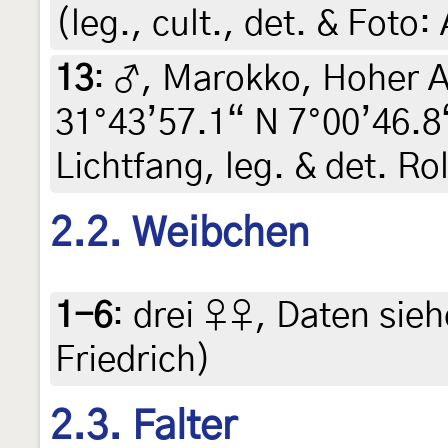
(leg., cult., det. & Fot
13
:
♂, Marokko, Hoher At
31°43’57.1“ N 7°00’46.8“
Lichtfang, leg. & det. Ro
2.2. Weibchen
1-6
:
drei ♀♀, Daten siehe
Friedrich)
2.3. Falter