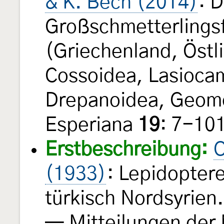
& K. Bech (2014)
: 
Großschmetterlings
(Griechenland, Östl
Cossoidea, Lasioca
Drepanoidea, Geome
Esperiana
19
: 7-101
Erstbeschreibung:
O
(1933)
: Lepidopter
türkisch Nordsyrien
— Mitteilungen der