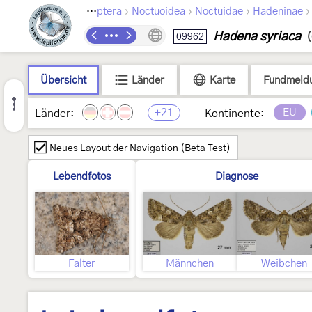
›
›
›
Lepidoptera
Noctuoidea
Noctuidae
Hadeninae
Hadena syriaca
09962
(
Übersicht
Länder
Karte
Fundmeld
+21
EU
Länder:
Kontinente:
Neues Layout der Navigation (Beta Test)
Lebendfotos
Diagnose
Falter
Männchen
Weibchen