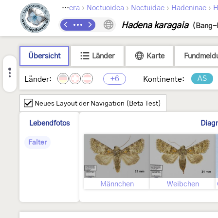
›
›
›
›
Lepidoptera
Noctuoidea
Noctuidae
Hadeninae
H
Hadena karagaia
(Bang-
Übersicht
Länder
Karte
Fundmeld
+6
AS
Länder:
Kontinente:
Neues Layout der Navigation (Beta Test)
Lebendfotos
Diag
Falter
Männchen
Weibchen