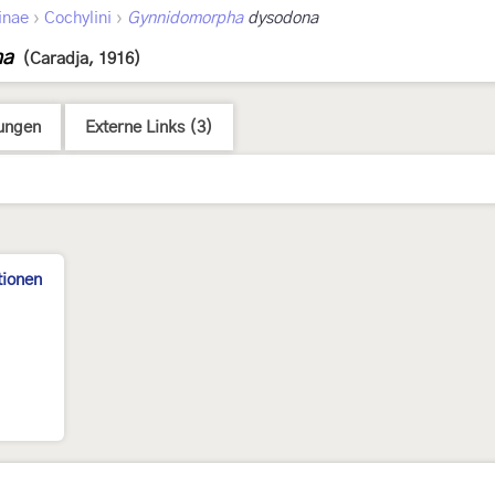
›
›
inae
Cochylini
Gynnidomorpha
dysodona
na
(Caradja, 1916)
ungen
Externe Links (3)
tionen