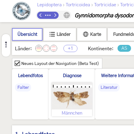
›
›
›
Lepidoptera
Tortricoidea
Tortricidae
Tortric
Gynnidomorpha dysodo
Übersicht
Länder
Karte
Fundmeld
+1
AS
Länder:
Kontinente:
Neues Layout der Navigation (Beta Test)
Lebendfotos
Diagnose
Weitere Informa
Falter
Literatur
Männchen