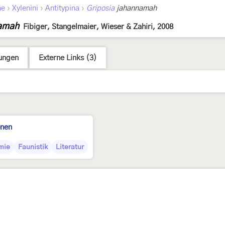
›
›
›
ae
Xylenini
Antitypina
Griposia
jahannamah
namah
Fibiger, Stangelmaier, Wieser & Zahiri, 2008
ungen
Externe Links (3)
onen
mie
Faunistik
Literatur