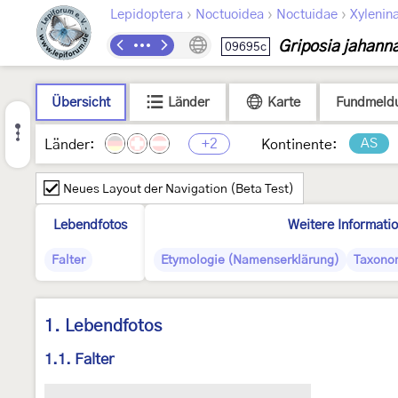
›
›
›
Lepidoptera
Noctuoidea
Noctuidae
Xylenin
Griposia jahan
09695c
Übersicht
Länder
Karte
Fundmeld
+2
AS
Länder:
Kontinente:
Neues Layout der Navigation (Beta Test)
Lebendfotos
Weitere Informati
Falter
Etymologie (Namenserklärung)
Taxono
1. Lebendfotos
1.1. Falter