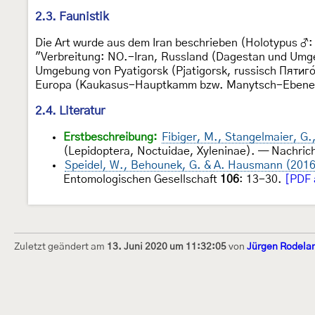
2.3. Faunistik
Die Art wurde aus dem Iran beschrieben (Holotypus ♂:
"Verbreitung: NO.-Iran, Russland (Dagestan und Umge
Umgebung von Pyatigorsk (Pjatigorsk, russisch Пятиго
Europa (Kaukasus-Hauptkamm bzw. Manytsch-Ebene) g
2.4. Literatur
Erstbeschreibung:
Fibiger, M., Stangelmaier, G.,
(Lepidoptera, Noctuidae, Xyleninae). — Nachric
Speidel, W., Behounek, G. & A. Hausmann (201
Entomologischen Gesellschaft
106
: 13-30.
[PDF 
Zuletzt geändert am
13. Juni 2020 um 11:32:05
von
Jürgen Rodela