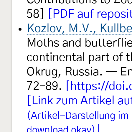
58]
[PDF auf reposi
Kozlov, M.V., Kullbe
Moths and butterfli
continental part of
Okrug, Russia. — E
72–89.
[https://doi
[Link zum Artikel au
(Artikel-Darstellung im
]
download okay)