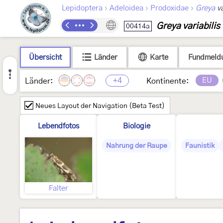
›
›
›
Lepidoptera
Adeloidea
Prodoxidae
Greya
va
Greya variabilis
00414a
Übersicht
Länder
Karte
Fundmeld
+4
EU
Länder:
Kontinente:
Neues Layout der Navigation (Beta Test)
Lebendfotos
Biologie
Nahrung der Raupe
Faunistik
Falter