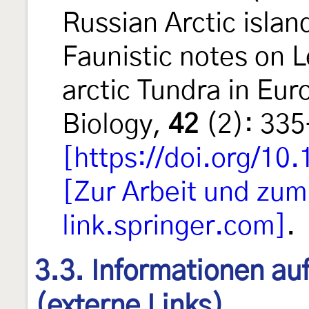
Russian Arctic islan
Faunistic notes on 
arctic Tundra in Eu
Biology,
42
(2): 335
[https://doi.org/1
[Zur Arbeit und zu
link.springer.com]
.
3.3. Informationen au
(externe Links)