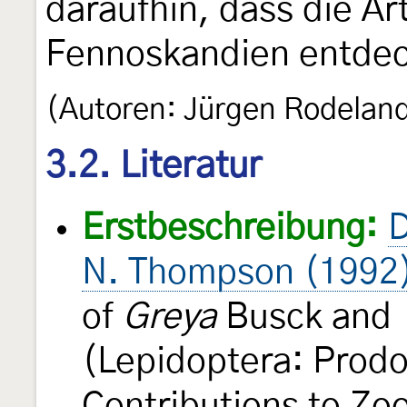
daraufhin, dass die Ar
Fennoskandien entdec
(Autoren: Jürgen Rodelan
3.2. Literatur
Erstbeschreibung:
D
N. Thompson (1992
of
Greya
Busck and
(Lepidoptera: Prod
Contributions to Zo