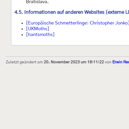
Bratislava.
4.5. Informationen auf anderen Websites (externe L
[Europäische Schmetterlinge: Christopher Jonko
[UKMoths]
[hantsmoths]
Zuletzt geändert am
20. November 2023 um 18:11:22
von
Erwin Re
Dieses Internetportal wurde am 16. Septembe
Raupen bestimmen" gegründet und am 23. De