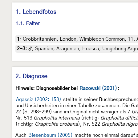
1. Lebendfotos
1.1. Falter
1
:
Großbritannien, London, Wimbledon Common, 11. Apr
2-3
:
♂, Spanien, Aragonien, Huesca, Umgebung Arguis,
2. Diagnose
Hinweis: Diagnosebilder bei
Razowski (2001)
:
Agassiz (2002: 153)
stellte in seiner Buchbesprechun
und Unsicherheiten in einer Tabelle zusammen. Die G
22 (S. 298-299) sind im Original nicht weniger als 7
Gr
Nr. 513
Grapholita internana
(richtig:
Grapholita diffic
(richtig:
Grapholita orobana
), Nr. 522
Grapholita nigro
Auch
Biesenbaum (2005)
machte noch einmal darauf 