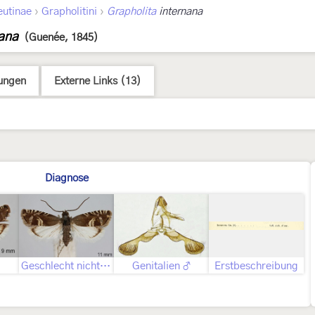
›
›
eutinae
Grapholitini
Grapholita
internana
nana
(Guenée, 1845)
ungen
Externe Links (13)
Diagnose
Geschlecht nicht bestimmt
Genitalien ♂
Erstbeschreibung