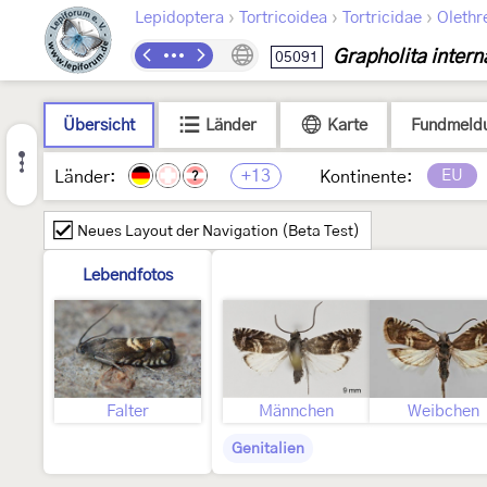
›
›
›
Lepidoptera
Tortricoidea
Tortricidae
Olethr
Grapholita inter
05091
Übersicht
Länder
Karte
Fundmeld
+13
EU
Länder:
Kontinente:
?
Neues Layout der Navigation (Beta Test)
Lebendfotos
Falter
Männchen
Weibchen
Genitalien