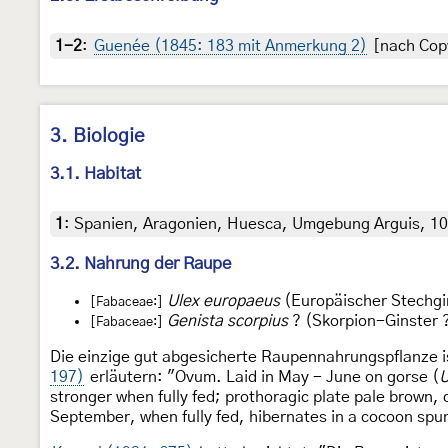
1-2
:
Guenée (1845: 183 mit Anmerkung 2)
[nach Copy
3. Biologie
3.1. Habitat
1
:
Spanien, Aragonien, Huesca, Umgebung Arguis, 107
3.2. Nahrung der Raupe
Ulex europaeus
(Europäischer Stechgi
[Fabaceae:]
Genista scorpius
? (Skorpion-Ginster 
[Fabaceae:]
Die einzige gut abgesicherte Raupennahrungspflanze i
197)
erläutern: "Ovum. Laid in May - June on gorse (
U
stronger when fully fed; prothoragic plate pale brown, 
September, when fully fed, hibernates in a cocoon spun 