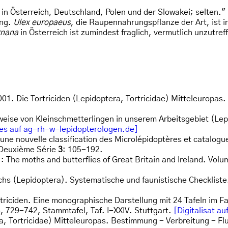
a in Österreich, Deutschland, Polen und der Slowakei; selten."
ung.
Ulex europaeus
, die Raupennahrungspflanze der Art, ist i
rnana
in Österreich ist zumindest fraglich, vermutlich unzutre
01. Die Tortriciden (Lepidoptera, Tortricidae) Mitteleuropas
ise von Kleinschmetterlingen in unserem Arbeitsgebiet (Lep.
es auf ag-rh-w-lepidopterologen.de]
r une nouvelle classification des Microlépidoptères et catalo
 Deuxième Série
3
: 105-192.
: The moths and butterflies of Great Britain and Ireland. Volu
chs (Lepidoptera). Systematische und faunistische Checkliste.
rtriciden. Eine monographische Darstellung mit 24 Tafeln im 
, 729-742, Stammtafel, Taf. I-XXIV. Stuttgart.
[Digitalisat au
era, Tortricidae) Mitteleuropas. Bestimmung - Verbreitung - 