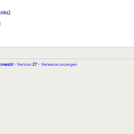
inks)
]
nnwald
-
Version
27
-
Verweise anzeigen
r 2002 von
Walter Schön
(
www.schmetterling-raupe.de
) als "Forum Sc
zember 2004 von
Erwin Rennwald
(fachliche Supervision) und
Jürgen R