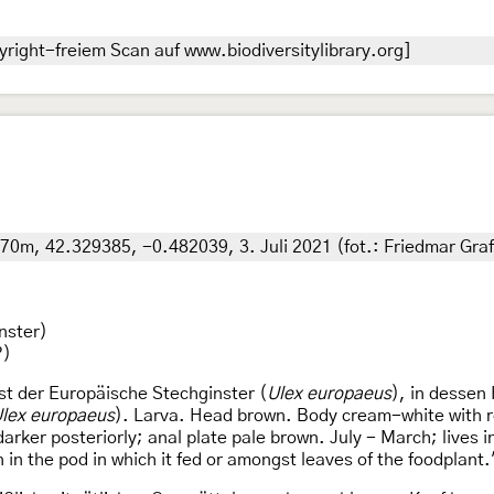
right-freiem Scan auf www.biodiversitylibrary.org]
0m, 42.329385, -0.482039, 3. Juli 2021 (fot.: Friedmar Graf
nster)
?)
st der Europäische Stechginster (
Ulex europaeus
), in dessen
lex europaeus
). Larva. Head brown. Body cream-white with r
darker posteriorly; anal plate pale brown. July - March; lives 
in the pod in which it fed or amongst leaves of the foodplant.