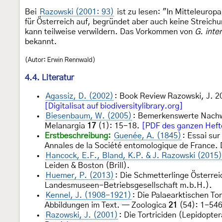
Bei
Razowski (2001: 93)
ist zu lesen: "In Mitteleurop
für Österreich auf, begründet aber auch keine Streich
kann teilweise verwildern. Das Vorkommen von
G. inte
bekannt.
(Autor: Erwin Rennwald)
4.4. Literatur
Agassiz, D. (2002)
: Book Review Razowski, J. 20
[Digitalisat auf biodiversitylibrary.org]
Biesenbaum, W. (2005)
: Bemerkenswerte Nachwe
Melanargia
17
(1): 15-18.
[PDF des ganzen Heft
Erstbeschreibung:
Guenée, A. (1845)
: Essai su
Annales de la Société entomologique de France.
Hancock, E.F., Bland, K.P. & J. Razowski (2015)
Leiden & Boston (Brill).
Huemer, P. (2013)
: Die Schmetterlinge Österrei
Landesmuseen-Betriebsgesellschaft m.b.H.).
Kennel, J. (1908-1921)
: Die Palaearktischen To
Abbildungen im Text. — Zoologica
21
(54): 1-546
Razowski, J. (2001)
: Die Tortriciden (Lepidopt