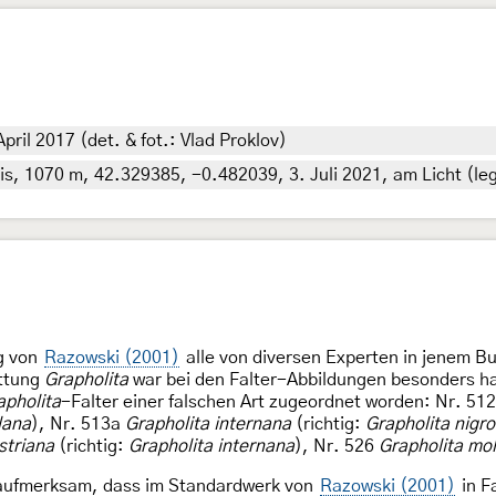
il 2017 (det. & fot.: Vlad Proklov)
 1070 m, 42.329385, -0.482039, 3. Juli 2021, am Licht (leg.,
g von
Razowski (2001)
alle von diversen Experten in jenem 
attung
Grapholita
war bei den Falter-Abbildungen besonders har
apholita
-Falter einer falschen Art zugeordnet worden: Nr. 51
ilana
), Nr. 513a
Grapholita internana
(richtig:
Grapholita nigro
striana
(richtig:
Grapholita internana
), Nr. 526
Grapholita mo
aufmerksam, dass im Standardwerk von
Razowski (2001)
in F