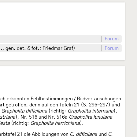
Forum
 gen. det. & fot.: Friedmar Graf)
Forum
Buch erkannten Fehlbestimmungen / Bildvertauschungen
t getroffen, denn auf den Tafeln 21 (S. 296-297) und
2
Grapholita difficilana
(richtig:
Grapholita internana
),
striana
), Nr. 516 und Nr. 516a
Grapholita lunulana
lesta
(richtig:
Grapholita herrichiana
).
arbtafel 21 die Abbildungen von
C. difficilana
und
C.