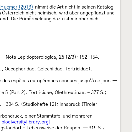
Huemer (2013)
nimmt die Art nicht in seinen Katalog
n Österreich nicht heimisch, wird aber angepflanzt und
ffend. Die Primärmeldung dazu ist mir aber nicht
. — Nota Lepidopterologica,
25
(2/3): 152-154.
, Oecophoridae, Gelechiidae, Tortricidae). —
gue des espèces européennes connues jusqu'à ce jour. —
me 5 (Part 2). Tortricidae, Olethreutinae. - 377 S.;
 – 304 S. (Studiohefte 12); Innsbruck (Tiroler
Farbendruck, einer Stammtafel und mehreren
f biodiversitylibrary.org]
Flugstandort - Lebensweise der Raupen. — 319 S.;