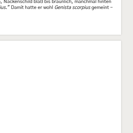
un, Nackenschild blaß bis bräunlich, manchmal hinten
ius
." Damit hatte er wohl
Genista scorpius
gemeint -