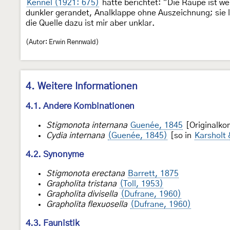
Kennel (1921: 675)
hatte berichtet: "Die Raupe ist we
dunkler gerandet, Analklappe ohne Auszeichnung; sie 
die Quelle dazu ist mir aber unklar.
(Autor: Erwin Rennwald)
4. Weitere Informationen
4.1. Andere Kombinationen
Stigmonota internana
Guenée, 1845
[Originalko
Cydia internana
(Guenée, 1845)
[so in
Karsholt
4.2. Synonyme
Stigmonota erectana
Barrett, 1875
Grapholita tristana
(Toll, 1953)
Grapholita divisella
(Dufrane, 1960)
Grapholita flexuosella
(Dufrane, 1960)
4.3. Faunistik