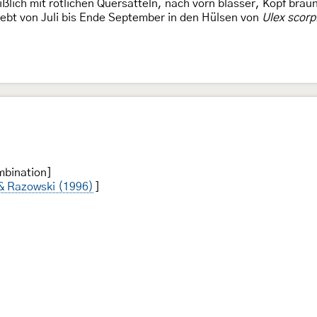
ißlich mit rötlichen Quersätteln, nach vorn blasser, Kopf bra
lebt von Juli bis Ende September in den Hülsen von
Ulex scorp
mbination]
 & Razowski (1996)
]