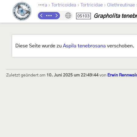
›
›
›
Lepidoptera
Tortricoidea
Tortricidae
Olethreutinae
Grapholita teneb
05103
Diese Seite wurde zu
Aspila tenebrosana
verschoben.
Zuletzt geändert am
10. Juni 2025 um 22:49:44
von
Erwin Rennwal