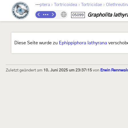
›
›
›
Lepidoptera
Tortricoidea
Tortricidae
Olethreutin
Grapholita lathyr
05099
Diese Seite wurde zu
Ephippiphora lathyrana
verschob
Zuletzt geändert am
10. Juni 2025 um 23:37:15
von
Erwin Rennwal