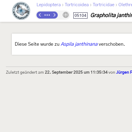
›
›
›
Lepidoptera
Tortricoidea
Tortricidae
Olethr
Grapholita janth
05104
Diese Seite wurde zu
Aspila janthinana
verschoben.
Zuletzt geändert am
22. September 2025 um 11:35:34
von
Jürgen 