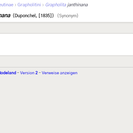
›
›
eutinae
Grapholitini
Grapholita
janthinana
inana
(Duponchel, [1835])
(Synonym)
Rodeland
-
Version
2
-
Verweise anzeigen