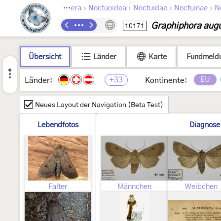
›
›
›
›
Lepidoptera
Noctuoidea
Noctuidae
Noctuinae
N
Graphiphora aug
10171
Übersicht
Länder
Karte
Fundmeld
+33
EU
Länder:
Kontinente:
Neues Layout der Navigation (Beta Test)
Lebendfotos
Diagnose
Falter
Männchen
Weibchen