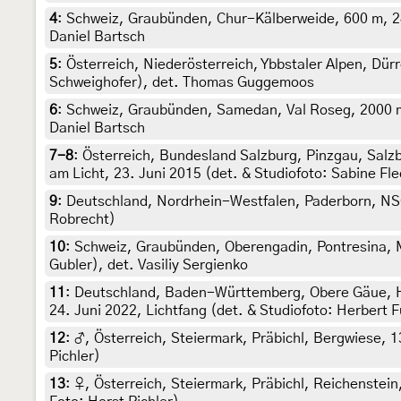
4
:
Schweiz, Graubünden, Chur-Kälberweide, 600 m, 28.
Daniel Bartsch
5
:
Österreich, Niederösterreich, Ybbstaler Alpen, Dürr
Schweighofer), det. Thomas Guggemoos
6
:
Schweiz, Graubünden, Samedan, Val Roseg, 2000 m,
Daniel Bartsch
7-8
:
Österreich, Bundesland Salzburg, Pinzgau, Salz
am Licht, 23. Juni 2015 (det. & Studiofoto: Sabine F
9
:
Deutschland, Nordrhein-Westfalen, Paderborn, NSG 
Robrecht)
10
:
Schweiz, Graubünden, Oberengadin, Pontresina, M
Gubler), det. Vasiliy Sergienko
11
:
Deutschland, Baden-Württemberg, Obere Gäue, H
24. Juni 2022, Lichtfang (det. & Studiofoto: Herbert 
12
:
♂, Österreich, Steiermark, Präbichl, Bergwiese, 1
Pichler)
13
:
♀, Österreich, Steiermark, Präbichl, Reichenstein