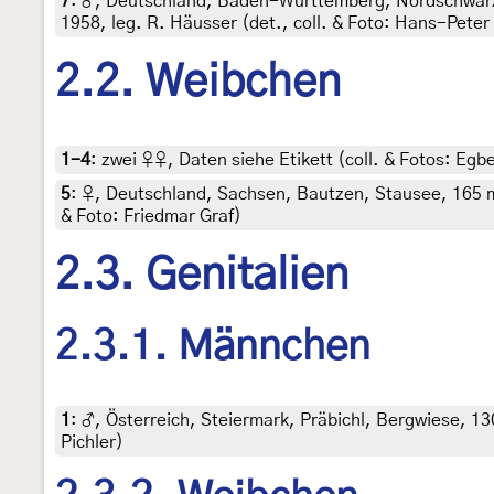
7
:
♂, Deutschland, Baden-Württemberg, Nordschwarzw
1958, leg. R. Häusser (det., coll. & Foto: Hans-Peter
2.2. Weibchen
1-4
:
zwei ♀♀, Daten siehe Etikett (coll. & Fotos: Egbe
5
:
♀, Deutschland, Sachsen, Bautzen, Stausee, 165 m,
& Foto: Friedmar Graf)
2.3. Genitalien
2.3.1. Männchen
1
:
♂, Österreich, Steiermark, Präbichl, Bergwiese, 130
Pichler)