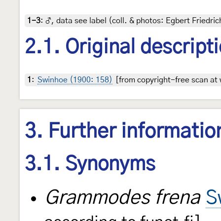
1-3
:
♂, data see label (coll. & photos: Egbert Friedric
2.1. Original descript
1
:
Swinhoe (1900: 158)
[from copyright-free scan at 
3. Further informatio
3.1. Synonyms
Grammodes frena
S