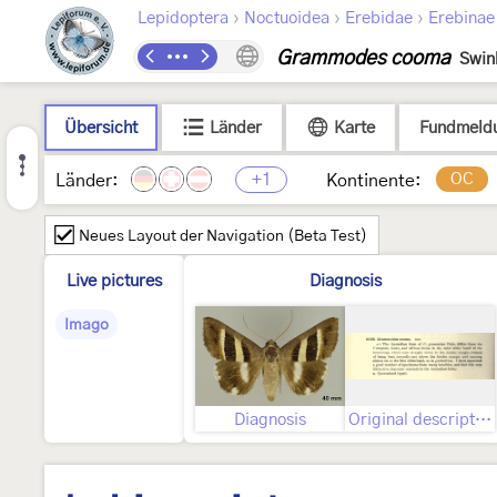
›
›
›
Lepidoptera
Noctuoidea
Erebidae
Erebinae
Grammodes cooma
Swin
Übersicht
Länder
Karte
Fundmeld
+1
OC
Länder:
Kontinente:
Neues Layout der Navigation (Beta Test)
Live pictures
Diagnosis
Imago
Diagnosis
Original description