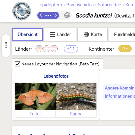
›
›
›
Lepidoptera
Bombycoidea
Saturniidae
Satu
Goodia kuntzei
(Dewitz, 
Übersicht
Länder
Karte
Fundmeld
+11
AF
Länder:
Kontinente:
Neues Layout der Navigation (Beta Test)
Lebendfotos
Andere Kombin
Informationen 
Falter
Raupe