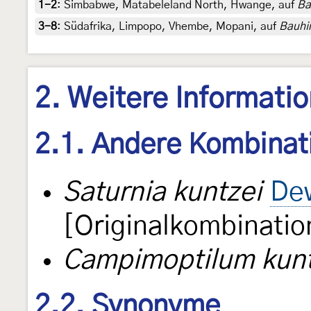
1-2
:
Simbabwe, Matabeleland North, Hwange, auf
Ba
3-8
:
Südafrika, Limpopo, Vhembe, Mopani, auf
Bauhin
2. Weitere Informati
2.1. Andere Kombinat
Saturnia kuntzei
Dew
[Originalkombinatio
Campimoptilum kunt
2.2. Synonyme