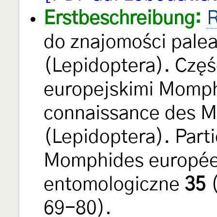
Erstbeschreibung:
R
do znajomości pale
(Lepidoptera). Część
europejskimi Momph
connaissance des M
(Lepidoptera). Parti
Momphides europée
entomologiczne
35
(
69-80).