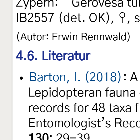
Zypern: "‘Gerovesa tu
IB2557 (det. OK), ♀, s
(Autor: Erwin Rennwald)
4.6. Literatur
Barton, I. (2018)
: A
Lepidopteran fauna 
records for 48 taxa 
Entomologist’s Reco
130
: 29-39.