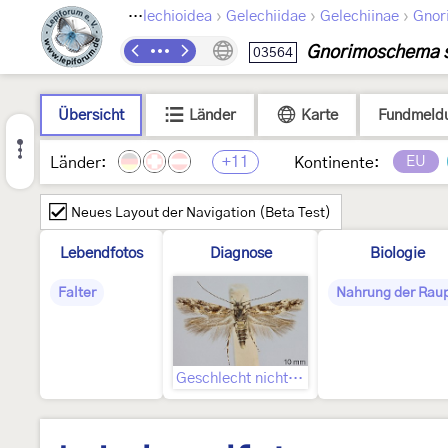
›
›
›
›
Lepidoptera
Gelechioidea
Gelechiidae
Gelechiinae
Gnor
Gnorimoschema s
03564
Übersicht
Länder
Karte
Fundmeld
+11
EU
Länder:
Kontinente:
Neues Layout der Navigation (Beta Test)
Lebendfotos
Diagnose
Biologie
Falter
Nahrung der Rau
Geschlecht nicht bestimmt