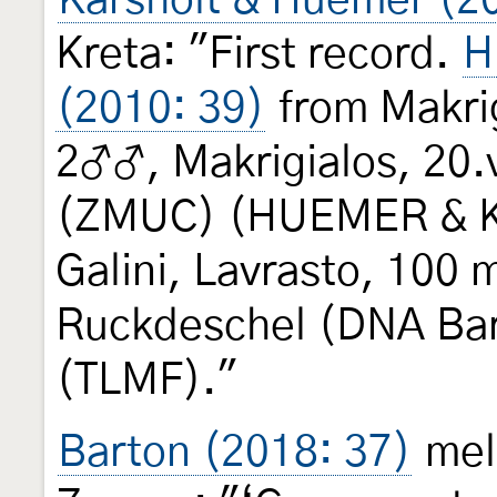
Karsholt & Huemer (2
Kreta: "First record.
H
(2010: 39)
from Makrig
2♂♂, Makrigialos, 20.
(ZMUC) (HUEMER & K
Galini, Lavrasto, 100 m
Ruckdeschel (DNA Ba
(TLMF)."
Barton (2018: 37)
meld