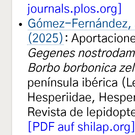
journals.plos.org]
Gómez-Fernández, J
(2025)
: Aportacione
Gegenes nostrodam
Borbo borbonica zell
península ibérica (L
Hesperiidae, Hesper
Revista de lepidopt
[PDF auf shilap.org