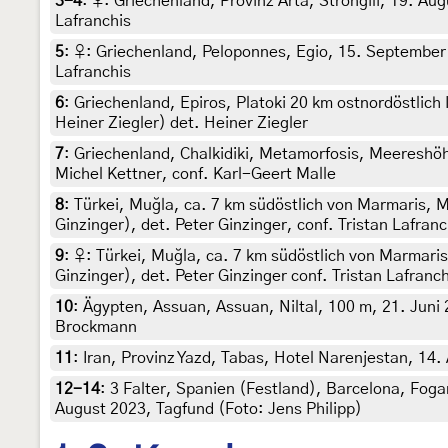
3-4
:
♀: Griechenland, Provinz Arta, Strongili, 19. Aug
Lafranchis
5
:
♀: Griechenland, Peloponnes, Egio, 15. September 2
Lafranchis
6
:
Griechenland, Epiros, Platoki 20 km ostnordöstlic
Heiner Ziegler) det. Heiner Ziegler
7
:
Griechenland, Chalkidiki, Metamorfosis, Meereshöhe
Michel Kettner, conf. Karl-Geert Malle
8
:
Türkei, Muğla, ca. 7 km südöstlich von Marmaris, 
Ginzinger), det. Peter Ginzinger, conf. Tristan Lafran
9
:
♀: Türkei, Muğla, ca. 7 km südöstlich von Marmari
Ginzinger), det. Peter Ginzinger conf. Tristan Lafranc
10
:
Ägypten, Assuan, Assuan, Niltal, 100 m, 21. Juni 2
Brockmann
11
:
Iran, Provinz Yazd, Tabas, Hotel Narenjestan, 14. 
12-14
:
3 Falter, Spanien (Festland), Barcelona, Fogar
August 2023, Tagfund (Foto: Jens Philipp)