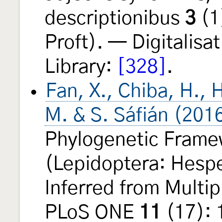
descriptionibus
3
(1
Proft). — Digitalisat
Library:
[328]
.
Fan, X., Chiba, H., 
M. & S. Sáfián (201
Phylogenetic Framew
(Lepidoptera: Hespe
Inferred from Mult
PLoS ONE
11
(17): 