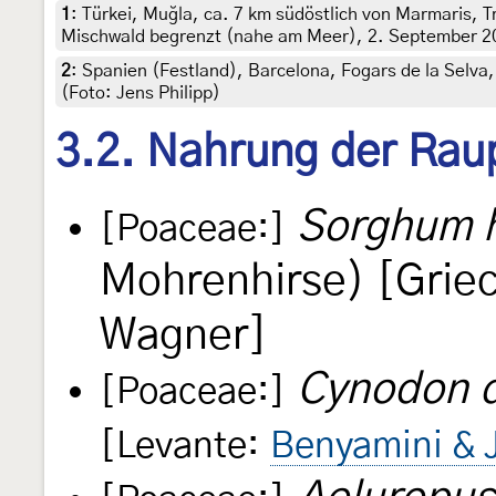
1
:
Türkei, Muğla, ca. 7 km südöstlich von Marmaris, 
Mischwald begrenzt (nahe am Meer), 2. September 200
2
:
Spanien (Festland), Barcelona, Fogars de la Selva,
(Foto: Jens Philipp)
3.2. Nahrung der Rau
Sorghum 
[Poaceae:]
Mohrenhirse) [Grie
Wagner]
Cynodon d
[Poaceae:]
[Levante:
Benyamini & 