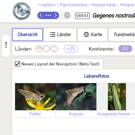
›
›
›
Lepidoptera
Papilionoidea
Hesperiidae
Hesper
Gegenes nostro
06933
Übersicht
Länder
Karte
Fundmeld
+25
EU
Länder:
Kontinente:
Neues Layout der Navigation (Beta Test)
Lebendfotos
Falter
Kopula
Ausgewachsene Ra