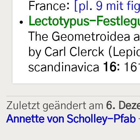
France:
[pl. 9 mit fi
Lectotypus-Festleg
The Geometroidea a
by Carl Clerck (Lep
scandinavica
16
: 1
Zuletzt geändert am
6. Dez
Annette von Scholley-Pfab