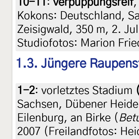
10-11
:
verpuppungsreif
,
Kokons: Deutschland, S
Zeisigwald, 350 m, 2. Jul
Studiofotos: Marion Frie
1.3. Jüngere Raupens
1-2
:
vorletztes Stadium
Sachsen, Dübener Heid
Eilenburg, an Birke (
Bet
2007 (Freilandfotos: Hei