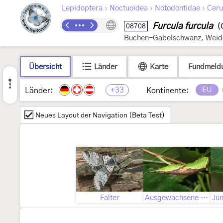
›
›
›
Lepidoptera
Noctuoidea
Notodontidae
Ceru
Furcula furcula
08708
(
Buchen-Gabelschwanz, Weid
Übersicht
Länder
Karte
Fundmeld
+33
EU
Länder:
Kontinente:
Neues Layout der Navigation (Beta Test)
Falter
Ausgewachsene Raupe