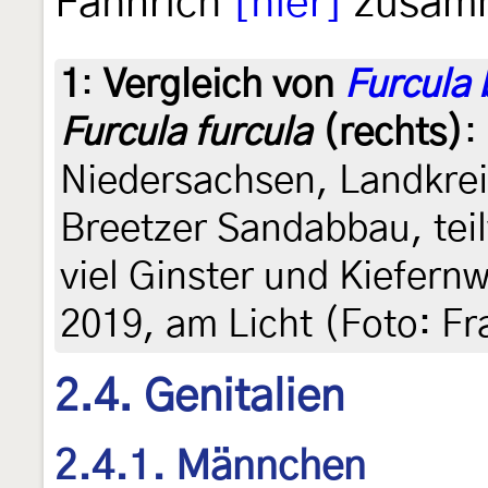
Fähnrich
[hier]
zusamm
1
:
Vergleich von
Furcula 
Furcula furcula
(rechts)
:
Niedersachsen, Landkrei
Breetzer Sandabbau, teil
viel Ginster und Kiefernw
2019, am Licht (Foto: F
2.4. Genitalien
2.4.1. Männchen