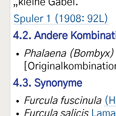
„kleine Gabel.“
Spuler 1 (1908: 92L)
4.2. Andere Kombinat
Phalaena (Bombyx) 
[Originalkombinatio
4.3. Synonyme
Furcula fuscinula
(H
Furcula salicis
Lama