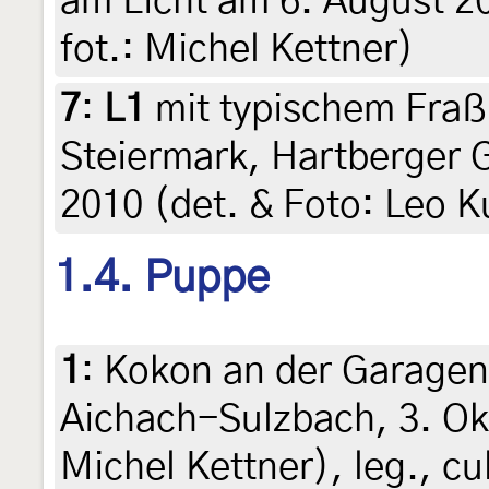
am Licht am 6. August 20
fot.: Michel Kettner)
7
:
L1
mit typischem Fraßb
Steiermark, Hartberger 
2010 (det. & Foto: Leo K
1.4. Puppe
1
:
Kokon an der Garagen
Aichach-Sulzbach, 3. Ok
Michel Kettner), leg., cu