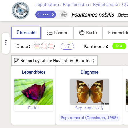
›
›
›
Lepidoptera
Papilionoidea
Nymphalidae
Ch
Fountainea nobilis
(Bate
Übersicht
Länder
Karte
Fundmeld
+7
MA
Länder:
Kontinente:
Neues Layout der Navigation (Beta Test)
Lebendfotos
Diagnose
Falter
Ssp. romeroi ♀
Ssp. romeroi (Descimon, 1988)